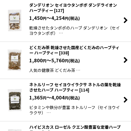
ダンデリオン セイヨウタンポポ ダンデライオン
ハーブティー
[
127
]
1,450
～4,254
(税込)
円
円
乾燥させたタンポポのハーブ ダンデリオン（セイ
ヨウタンポポ） …
どくだみ茶 乾燥させた国産どくだみのハーブティ
ー ハーブティー
[
338
]
1,800
～5,760
(税込)
円
円
人気の健康茶 どくだみ茶 …
ネトルリーフ セイヨウイラクサ ネトルの葉を乾燥
させたハーブ ハーブティー
[
114
]
1,365
～4,004
(税込)
円
円
ビタミンや鉄分が豊富 ネトルリーフ（セイヨウイ
ラクサ） …
ハイビスカス ローゼル クエン酸豊富な定番ハーブ