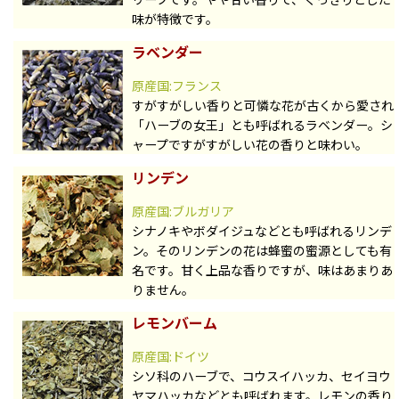
味が特徴です。
ラベンダー
原産国:フランス
すがすがしい香りと可憐な花が古くから愛され
「ハーブの女王」とも呼ばれるラベンダー。シ
ャープですがすがしい花の香りと味わい。
リンデン
原産国:ブルガリア
シナノキやボダイジュなどとも呼ばれるリンデ
ン。そのリンデンの花は蜂蜜の蜜源としても有
名です。甘く上品な香りですが、味はあまりあ
りません。
レモンバーム
原産国:ドイツ
シソ科のハーブで、コウスイハッカ、セイヨウ
ヤマハッカなどとも呼ばれます。レモンの香り