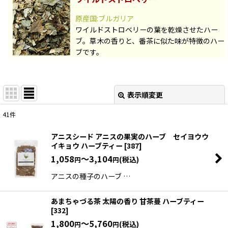
原産国:ブルガリア
ワイルドストロベリーの葉を乾燥させたハー
ブ。草木の香りと、番茶に似た味が特徴のハー
ブです。
表示順変更
閉じる
41
件
表示数
:
アニスシード アニスの果実のハーブ セイヨウウ
イキョウ ハーブティー
[
387
]
並び順
:
1,058
～3,104
(税込)
円
円
アニスの種子のハーブ …
絞り込む
あまちゃづる茶 太陽の香り 甘茶蔓 ハーブティー
[
332
]
1,800
～5,760
(税込)
円
円