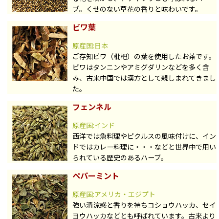
ブ。くせのない草花の香りと味わいです。
ビワ葉
原産国:日本
ご存知ビワ（枇杷）の葉を使用したお茶です。
ビワはタンニンやアミグダリンなどを多く含
み、古来中国では漢方として親しまれてきまし
た。
フェンネル
原産国:インド
西洋では魚料理やピクルスの風味付けに、イン
ドではカレー料理に・・・などと世界中で用い
られている歴史のあるハーブ。
ペパーミント
原産国:アメリカ・エジプト
強い清涼感と香りを持ちコショウハッカ、セイ
ヨウハッカなどとも呼ばれています。古来より