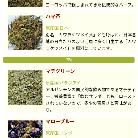
ヨーロッパで親しまれてきた伝統的なハーブ。
ハマ茶
原産国:日本
別名「カワラケツメイ茶」とも呼ばれ、日本各
地の日当たりのよい河原に多く自生する「カワ
ラケツメイ」を原料にしています。
マテグリーン
原産国:パラグアイ
アルゼンチンの国民的な飲み物であるマテティ
ー。栄養豊富で「飲むサラダ」とも。ロースト
されていないので、多少の青臭さと苦味があ
り。
マローブルー
原産国:コソボ