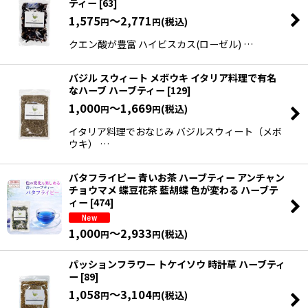
ティー
[
63
]
1,575
～2,771
(税込)
円
円
クエン酸が豊富 ハイビスカス(ローゼル) …
バジル スウィート メボウキ イタリア料理で有名
なハーブ ハーブティー
[
129
]
1,000
～1,669
(税込)
円
円
イタリア料理でおなじみ バジルスウィート（メボ
ウキ） …
バタフライピー 青いお茶 ハーブティー アンチャン
チョウマメ 蝶豆花茶 藍胡蝶 色が変わる ハーブテ
ィー
[
474
]
1,000
～2,933
(税込)
円
円
パッションフラワー トケイソウ 時計草 ハーブティ
ー
[
89
]
1,058
～3,104
(税込)
円
円