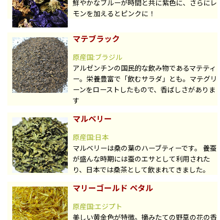
鮮やかなブルーが時間と共に紫色に、さらにレ
モンを加えるとピンクに！
マテブラック
原産国:ブラジル
アルゼンチンの国民的な飲み物であるマテティ
ー。栄養豊富で「飲むサラダ」とも。マテグリ
ーンをローストしたもので、香ばしさがありま
す
マルベリー
原産国:日本
マルベリーは桑の葉のハーブティーです。 養蚕
が盛んな時期には蚕のエサとして利用された
り、日本では桑茶として飲まれてきました。
マリーゴールド ペタル
原産国:エジプト
美しい黄金色が特徴。摘みたての野草の花の香