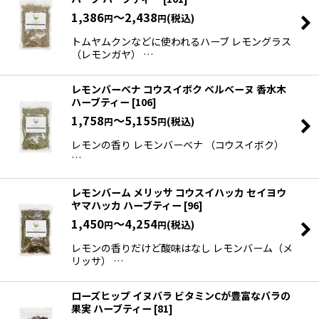
1,386
～2,438
(税込)
円
円
トムヤムクンなどに使われるハーブ レモングラス
（レモンガヤ） …
レモンバーベナ コウスイボク ベルベーヌ 香水木
ハーブティー
[
106
]
1,758
～5,155
(税込)
円
円
レモンの香り レモンバーベナ （コウスイボク）
…
レモンバーム メリッサ コウスイハッカ セイヨウ
ヤマハッカ ハーブティー
[
96
]
1,450
～4,254
(税込)
円
円
レモンの香りだけど酸味はなし レモンバーム（メ
リッサ） …
ローズヒップ イヌバラ ビタミンCが豊富なバラの
果実 ハーブティー
[
81
]