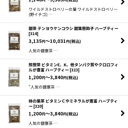
ワイルドストロベリーの葉 ワイルドストロベリー
(野イチゴ) …
甜茶 テンヨウケンコウシ 甜葉懸鈎子 ハーブティー
[
314
]
3,135
～10,031
(税込)
円
円
人気の健康茶 …
熊笹茶 ビタミンE、K、他タンパク質やクロロフィ
ルが豊富 ハーブティー
[
323
]
1,200
～3,840
(税込)
円
円
"人気の健康茶 …
柿の葉茶 ビタミンＣやミネラルが豊富 ハーブティ
ー
[
320
]
1,200
～3,840
(税込)
円
円
人気の健康茶 …