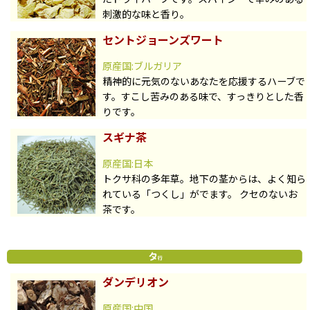
刺激的な味と香り。
セントジョーンズワート
原産国:ブルガリア
精神的に元気のないあなたを応援するハーブで
す。すこし苦みのある味で、すっきりとした香
りです。
スギナ茶
原産国:日本
トクサ科の多年草。地下の茎からは、よく知ら
れている「つくし」がでます。 クセのないお
茶です。
ダンデリオン
原産国:中国