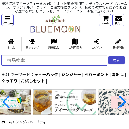
送料無料でハーブティーをお届け！ネット通販専門店 ナチュラルハーブ ブルーム
ーン。オリジナルハーブティーご注文後にブレンド。初めての方でも安心でお得
な選べるお試しセットも。ハーブティーはメール便で送料無料！
メニュー
カート
問合せ
ホーム
ランキング
新着商品
ご利用案内
ログイン
新規登録
検索
HOTキーワード：
ティーバッグ
|
ジンジャー
|
ペパーミント
|
毒出し
|
ぐっすり
|
お試しセット
|
ホーム
>
シングルハーブティー