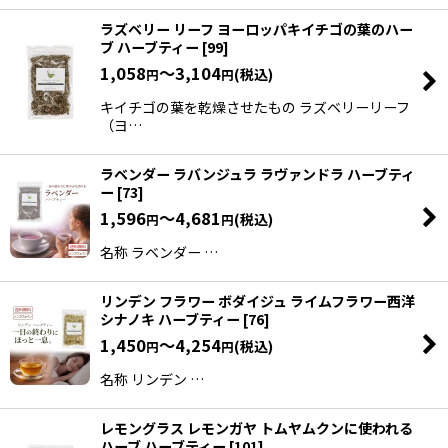
ラズベリー リーフ ヨーロッパキイチゴの葉のハー
ブ ハーブティー
[
99
]
1,058
～3,104
(税込)
円
円
キイチゴの葉を乾燥させたもの ラズベリーリーフ
（ヨ…
ラベンダー ラバンジュラ ラヴァンドラ ハーブティ
ー
[
73
]
1,596
～4,681
(税込)
円
円
名称 ラベンダー …
リンデン フラワー ボダイジュ ライムフラワー西洋
シナノキ ハーブティー
[
76
]
1,450
～4,254
(税込)
円
円
名称 リンデン …
レモングラス レモンガヤ トムヤムクンに使われる
ハーブ ハーブティー
[
101
]