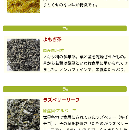
りとくせのない味が特徴です。
よもぎ茶
原産国:日本
ノキク科の多年草。葉と茎を乾燥させたもの。
昔から若葉は餅草といわれ食用に用いられてき
ました。ノンカフェインで、栄養素たっぷり。
ラズベリーリーフ
原産国:アルバニア
世界各地で食用にされてきたラズベリー（キイ
チゴ）、その葉を乾燥させたものがラズベリー
リーフです。やや甘い香りで、くっきりとした