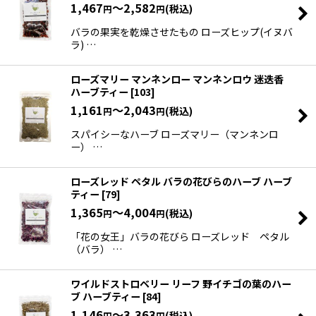
1,467
～2,582
(税込)
円
円
バラの果実を乾燥させたもの ローズヒップ(イヌバ
ラ) …
ローズマリー マンネンロー マンネンロウ 迷迭香
ハーブティー
[
103
]
1,161
～2,043
(税込)
円
円
スパイシーなハーブ ローズマリー（マンネンロ
ー） …
ローズレッド ペタル バラの花びらのハーブ ハーブ
ティー
[
79
]
1,365
～4,004
(税込)
円
円
「花の女王」バラの花びら ローズレッド ペタル
（バラ） …
ワイルドストロベリー リーフ 野イチゴの葉のハー
ブ ハーブティー
[
84
]
1,146
～3,363
(税込)
円
円