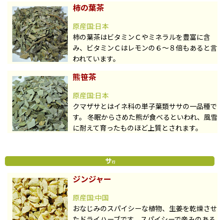
柿の葉茶
原産国:日本
柿の葉茶はビタミンＣやミネラルを豊富に含
み、ビタミンＣはレモンの６〜８倍もあると言
われています。
熊笹茶
原産国:日本
クマザサとはイネ科の単子葉類ササの一品種で
す。 冬眠からさめた熊が食べるといわれ、風雪
に耐えて育ったものほど上質とされます。
ジンジャー
原産国:中国
おなじみのスパイシーな植物、生姜を乾燥させ
たドライハーブです。スパイシーで辛みのある