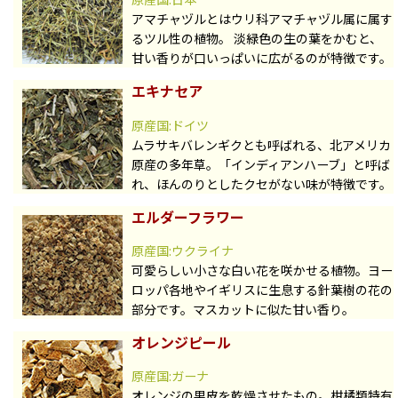
アマチャヅルとはウリ科アマチャヅル属に属す
るツル性の植物。 淡緑色の生の葉をかむと、
甘い香りが口いっぱいに広がるのが特徴です。
エキナセア
原産国:ドイツ
ムラサキバレンギクとも呼ばれる、北アメリカ
原産の多年草。「インディアンハーブ」と呼ば
れ、ほんのりとしたクセがない味が特徴です。
エルダーフラワー
原産国:ウクライナ
可愛らしい小さな白い花を咲かせる植物。ヨー
ロッパ各地やイギリスに生息する針葉樹の花の
部分です。マスカットに似た甘い香り。
オレンジピール
原産国:ガーナ
オレンジの果皮を乾燥させたもの。柑橘類特有