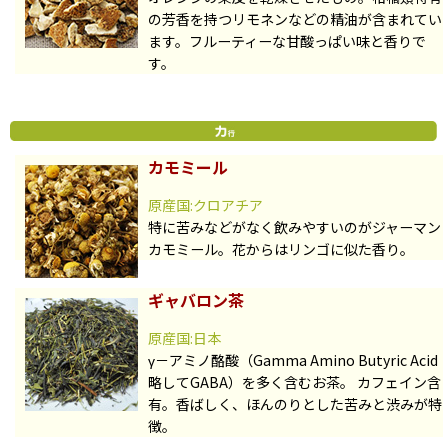
の芳香を持つリモネンなどの精油が含まれてい
ます。フルーティーな甘酸っぱい味と香りで
す。
カモミール
原産国:クロアチア
特に苦みなどがなく飲みやすいのがジャーマン
カモミール。花からはリンゴに似た香り。
ギャバロン茶
原産国:日本
γ－アミノ酪酸（Gamma Amino Butyric Acid
略してGABA）を多く含むお茶。 カフェイン含
有。香ばしく、ほんのりとした苦みと渋みが特
徴。