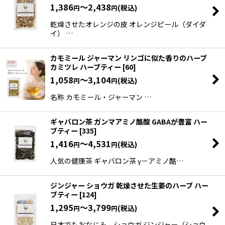
1,386
～2,438
(税込)
円
円
乾燥させたオレンジの皮 オレンジピール（ダイダ
イ） …
カモミール ジャーマン リンゴに似た香りのハーブ
カミツレ ハーブティー
[
60
]
1,058
～3,104
(税込)
円
円
名称 カモミール・ジャーマン …
ギャバロン茶 ガンマアミノ酪酸 GABAが豊富 ハー
ブティー
[
335
]
1,416
～4,531
(税込)
円
円
人気の健康茶 ギャバロン茶 γ－アミノ酪…
ジンジャー ショウガ 乾燥させた生姜のハーブ ハー
ブティー
[
124
]
1,295
～3,799
(税込)
円
円
日本でもおなじみ、ショウガ ジンジャー（ショウ