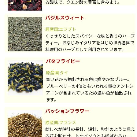
る酸味で、クエン酸を豊富に含みます。
バジルスウィート
原産国:エジプト
くっきりとしたスパイシーな味と香りのハーブ
ティー。おなじみイタリアをはじめ世界各国で
料理用のハーブとして利用されています。
バタフライピー
原産国:タイ
青い花から抽出される色は鮮やかなブルー。
ブルーベリーの4倍ともいわれる量のアントシ
アニンが含まれているため濃い色が抽出され
ます。
パッションフラワー
原産国:フランス
雌しべが時計の長針、短針、秒針のように見え
る花を咲かせ、トケイソウとも呼ばれるハー