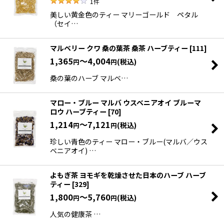
1
件
美しい黄金色のティー マリーゴールド ペタル
（セイ…
マルベリー クワ 桑の葉茶 桑茶 ハーブティー
[
111
]
1,365
～4,004
(税込)
円
円
桑の葉のハーブ マルベ…
マロー・ブルー マルバ ウスベニアオイ ブルーマ
ロウ ハーブティー
[
70
]
1,214
～7,121
(税込)
円
円
珍しい青色のティー マロー・ブルー(マルバ／ウス
ベニアオイ) …
よもぎ茶 ヨモギを乾燥させた日本のハーブ ハーブ
ティー
[
329
]
1,800
～5,760
(税込)
円
円
人気の健康茶 …