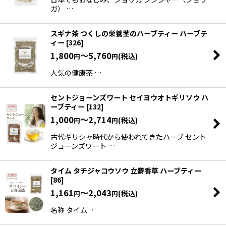
ガ） …
スギナ茶 つくしの栄養茎のハーブティー ハーブテ
ィー
[
326
]
1,800
～5,760
(税込)
円
円
人気の健康茶 …
セントジョーンズワート セイヨウオトギリソウ ハ
ーブティー
[
132
]
1,000
～2,714
(税込)
円
円
古代ギリシャ時代から使われてきたハーブ セント
ジョーンズワート …
タイム タチジャコウソウ 立麝香草 ハーブティー
[
86
]
1,161
～2,043
(税込)
円
円
名称 タイム …