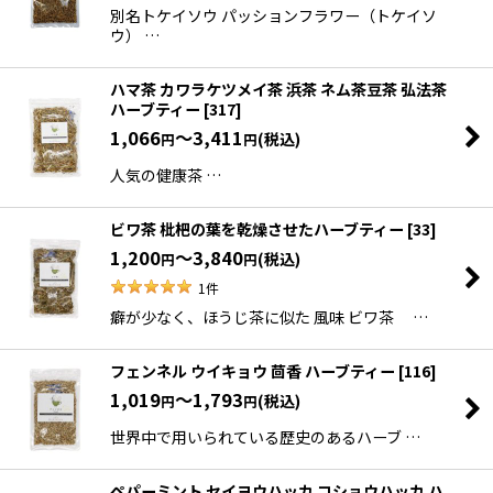
別名トケイソウ パッションフラワー（トケイソ
ウ） …
ハマ茶 カワラケツメイ茶 浜茶 ネム茶豆茶 弘法茶
ハーブティー
[
317
]
1,066
～3,411
(税込)
円
円
人気の健康茶 …
ビワ茶 枇杷の葉を乾燥させたハーブティー
[
33
]
1,200
～3,840
(税込)
円
円
1
件
癖が少なく、ほうじ茶に似た 風味 ビワ茶 …
フェンネル ウイキョウ 茴香 ハーブティー
[
116
]
1,019
～1,793
(税込)
円
円
世界中で用いられている歴史のあるハーブ …
ペパーミント セイヨウハッカ コショウハッカ ハ