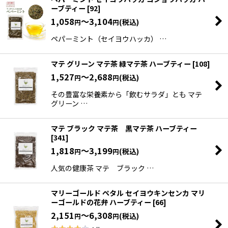
ーブティー
[
92
]
1,058
～3,104
(税込)
円
円
ペパーミント（セイヨウハッカ） …
マテ グリーン マテ茶 緑マテ茶 ハーブティー
[
108
]
1,527
～2,688
(税込)
円
円
その豊富な栄養素から「飲むサラダ」とも マテ
グリーン …
マテ ブラック マテ茶 黒マテ茶 ハーブティー
[
341
]
1,818
～3,199
(税込)
円
円
人気の健康茶 マテ ブラック …
マリーゴールド ペタル セイヨウキンセンカ マリ
ーゴールドの花弁 ハーブティー
[
66
]
2,151
～6,308
(税込)
円
円