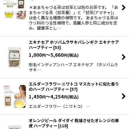
＊あまちゃづる茶は甘茶とは別のお茶です。 「あ
まちゃづる茶（甘茶蔓）」と「甘茶(アマチャ)」
は全く異なる種類の植物です。 あまちゃづる茶は
ウリ科のつる性植物で、高麗人参と同じ成分を含
み、健康茶とし…
エキナセア ホソバムラサキバレンギク エキナケア
ハーブティー
[
53
]
1,000
～5,660
(税込)
円
円
別名インディアンハーブ エキナセア （ホソバムラ
サキ…
エルダーフラワー ニワトコ マスカットに似た香り
のハーブ ハーブティー
[
57
]
1,450
～4,254
(税込)
円
円
エルダーフラワー（ニワトコ） …
オレンジピール ダイダイ 乾燥させたオレンジの果
皮 ハーブティー
[
118
]