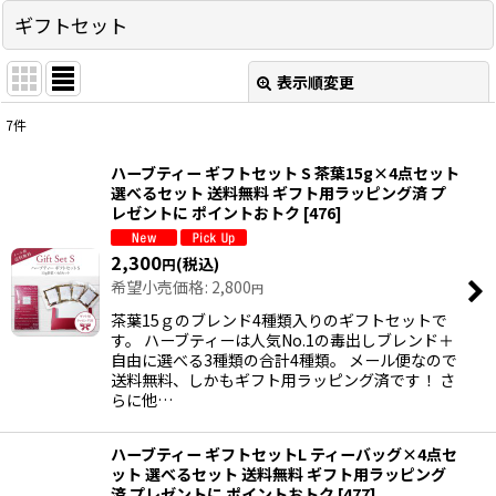
ギフトセット
表示順変更
閉じる
7
件
表示数
:
ハーブティー ギフトセット S 茶葉15g×4点セット
選べるセット 送料無料 ギフト用ラッピング済 プ
並び順
:
レゼントに ポイントおトク
[
476
]
2,300
(税込)
円
絞り込む
希望小売価格
:
2,800
円
茶葉15ｇのブレンド4種類入りのギフトセットで
す。 ハーブティーは人気No.1の毒出しブレンド＋
自由に選べる3種類の合計4種類。 メール便なので
送料無料、しかもギフト用ラッピング済です！ さ
らに他…
ハーブティー ギフトセットL ティーバッグ×4点セ
ット 選べるセット 送料無料 ギフト用ラッピング
済 プレゼントに ポイントおトク
[
477
]