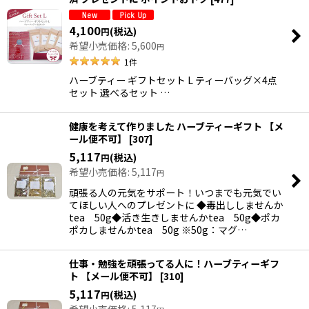
4,100
(税込)
円
希望小売価格
:
5,600
円
1
件
ハーブティー ギフトセット L ティーバッグ×4点
セット 選べるセット …
健康を考えて作りました ハーブティーギフト 【メ
ール便不可】
[
307
]
5,117
(税込)
円
希望小売価格
:
5,117
円
頑張る人の元気をサポート！いつまでも元気でい
てほしい人へのプレゼントに ◆毒出ししませんか
tea 50g◆活き生きしませんかtea 50g◆ポカ
ポカしませんかtea 50g ※50g：マグ…
仕事・勉強を頑張ってる人に！ハーブティーギフ
ト 【メール便不可】
[
310
]
5,117
(税込)
円
希望小売価格
:
5,117