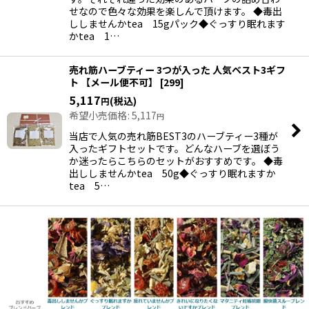
せなので色々な効果を楽しんで頂けます。 ◆毒出
ししませんかtea 15gパック◆ぐっすり眠れます
かtea 1…
売れ筋ハーブティー 3つが入った 人気ベスト3ギフ
ト 【メール便不可】
[
299
]
5,117
(税込)
円
希望小売価格
:
5,117
円
当店で人気の売れ筋BEST3のハーブティー3種が
入ったギフトセットです。どんなハーブを選ぼう
か迷ったらこちらのセットがおすすめです。 ◆毒
出ししませんかtea 50g◆ぐっすり眠れますか
tea 5…