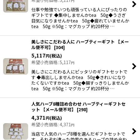
円
仕事や勉強でいつも頑張っている人にぴったりの
ギフトです ◆集中しませんかtea 50g◆うさぎ
目気になりませんかtea 50g◆疲れていませんか
tea 50g ※50g：マグカップ 約20杯分 …
美しさにこだわる人に ハーブティーギフト 【メー
ル便不可】
[
304
]
5,117
(税込)
円
希望小売価格
:
5,117
円
美しさにこだわる人にピッタリのギフトセットで
す ◆毒出ししませんかtea 50g◆きれいになり
たくないですかtea 50g◆腸すっきりしませんか
tea 50g ※50g：マグカップ 約20杯分 …
人気ハーブ8種詰め合わせ ハーブティーギフトセ
ット 【メール便不可】
[
298
]
4,371
(税込)
円
希望小売価格
:
4,371
円
当店で人気のハーブ8種を選んだギフトセットで
す。それぞれ違った効果のあるハーブの詰め合わ