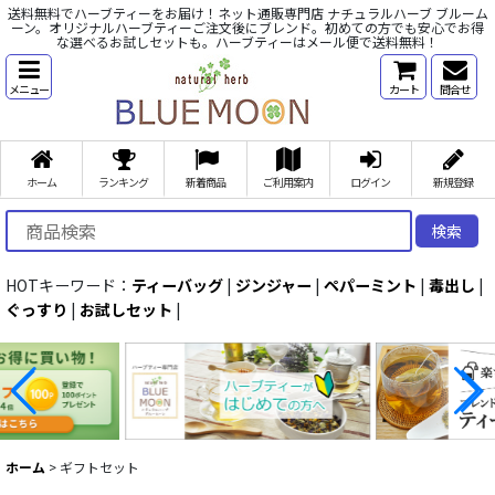
送料無料でハーブティーをお届け！ネット通販専門店 ナチュラルハーブ ブルーム
ーン。オリジナルハーブティーご注文後にブレンド。初めての方でも安心でお得
な選べるお試しセットも。ハーブティーはメール便で送料無料！
メニュー
カート
問合せ
ホーム
ランキング
新着商品
ご利用案内
ログイン
新規登録
検索
HOTキーワード：
ティーバッグ
|
ジンジャー
|
ペパーミント
|
毒出し
|
ぐっすり
|
お試しセット
|
ホーム
>
ギフトセット