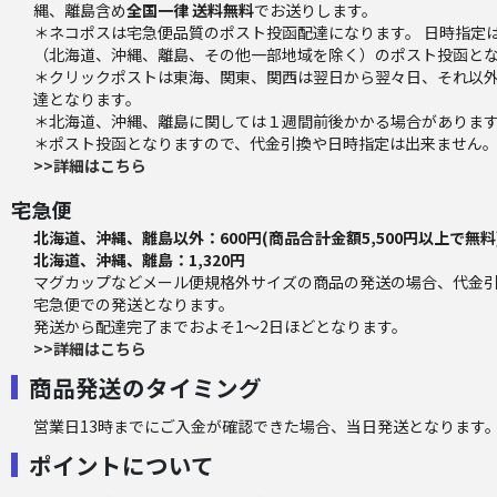
縄、離島含め
全国一律 送料無料
でお送りします。
＊ネコポスは宅急便品質のポスト投函配達になります。 日時指定
（北海道、沖縄、離島、その他一部地域を除く）のポスト投函と
＊クリックポストは東海、関東、関西は翌日から翌々日、それ以外
達となります。
＊北海道、沖縄、離島に関しては１週間前後かかる場合がありま
＊ポスト投函となりますので、代金引換や日時指定は出来ません
>>詳細はこちら
宅急便
北海道、沖縄、離島以外：600円(商品合計金額5,500円以上で無料
北海道、沖縄、離島：1,320円
マグカップなどメール便規格外サイズの商品の発送の場合、代金
宅急便での発送となります。
発送から配達完了までおよそ1～2日ほどとなります。
>>詳細はこちら
商品発送のタイミング
営業日13時までにご入金が確認できた場合、当日発送となります
ポイントについて