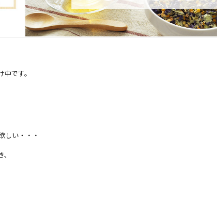
け中です。
欲しい・・・
き、
。