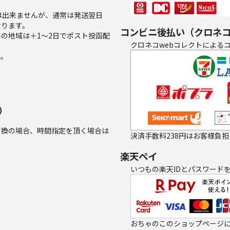
は出来ませんが、通常は発送翌日
なります。
コンビニ後払い（クロネ
の地域は＋1～2日でポスト投函配
クロネコwebコレクトによる
す。
。
)
引換の場合、時間指定を頂く場合は
決済手数料238円はお客様負
楽天ペイ
いつもの楽天IDとパスワード
。
おちゃのこのショップページに