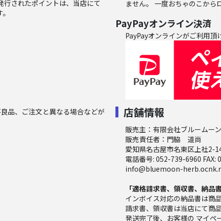
 発行されたポイントは、当店にて
ません。 一度おちゃのこから
す。
PayPayオンライン決済
PayPayオンラインがご利用頂
店舗情報
不良品、ご注文と異なる場合などが
販売主：有限会社ブルームー
販売責任者：門脇 道尚
愛知県名古屋市名東区上社2-1
電話番号: 052-739-6960 FAX: 0
info@bluemoon-herb.ocnk.
「適格請求書、領収書、納品書（イ
インボイス対応の納品書は商
請求書、領収書は当店にて商
発送完了後、お客様の マイペー