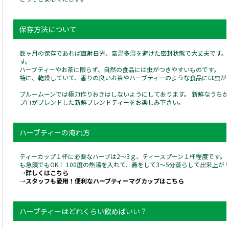
保存方法について
数ヶ月の保存であれば直射日光、高温多湿を避けた密封状態で大丈夫です。
す。
ハーブティーやお茶に限らず、自然の食品には虫がつきやすいものです。
特に、乾燥していて、香りの良いお茶やハーブティーのような食品には虫が
ブルームーンでは極力作りおきはしないようにしております。 新鮮なうち
プロがブレンドした新鮮ブレンドティーをお楽しみ下さい。
ハーブティーの淹れ方
ティーカップ１杯に必要なハーブは2～3ｇ、ティースプーン１杯程度です。
も急須でもOK！ 100度の熱湯を入れて、蓋をして3～5分蒸らして出来上が
→
詳しくはこちら
→
スタッフも愛用！便利なハーブティーマグカップはこちら
ハーブティーはどれくらい飲めばいい？