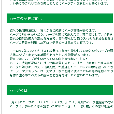
よい香りやきれいな色を楽しむためにハーブティを飲む人も多くいます。
ハーブの歴史と文化
欧米の民間療法には、古くから伝統的にハーブ療法があります。
ハーブの匂いをかいだり、ハーブを煎じて飲んだり、薬用酒にして、心身を
自己の自然治癒力を高める方法で、癌治療などに取り入れらる地域もあるほ
ハーブの芳香を利用したアロマテラピーは日本でも有名です。
ヨーロッパにおいてキリスト教発祥以前から使われていたというハーブの歴
古代エジプトまでも薬草園があったという記録があります。
現在では、ハーブが生い茂っている庭を持つ家に住む人や、
ハーブに造詣が深い人に対し尊敬の意を込めて、「ハーブ魔女」と呼ぶ事が
ハーブの効力は、ペスト（黒死病）が蔓延したヨーロッパ中世を救ったとさ
セージ、マジョラム、ローズマリーなどを酢に漬けておいたものを飲んだり
身体に塗る事でペストの感染を防ぎ身を守ったと言われています。
ハーブの日
8月2日のハーブの日「8（ハー）2（ブ）」とは、九州のハーブ生産者の方
ハーブは、夢がたくさん詰まった神様が下さった「贈り物」との思いを込め