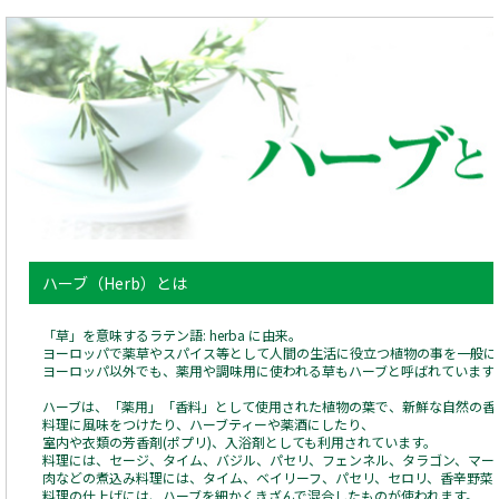
ハーブ（Herb）とは
「草」を意味するラテン語: herba に由来。
ヨーロッパで薬草やスパイス等として人間の生活に役立つ植物の事を一般に
ヨーロッパ以外でも、薬用や調味用に使われる草もハーブと呼ばれています
ハーブは、「薬用」「香料」として使用された植物の葉で、新鮮な自然の香
料理に風味をつけたり、ハーブティーや薬酒にしたり、
室内や衣類の芳香剤(ポプリ)、入浴剤としても利用されています。
料理には、セージ、タイム、バジル、パセリ、フェンネル、タラゴン、マー
肉などの煮込み料理には、タイム、ベイリーフ、パセリ、セロリ、香辛野菜
料理の仕上げには、ハーブを細かくきざんで混合したものが使われます。