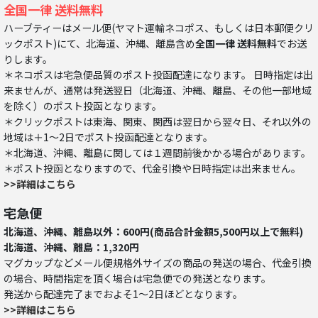
全国一律 送料無料
ハーブティーはメール便(ヤマト運輸ネコポス、もしくは日本郵便クリ
ックポスト)にて、北海道、沖縄、離島含め
全国一律 送料無料
でお送
りします。
＊ネコポスは宅急便品質のポスト投函配達になります。 日時指定は出
来ませんが、通常は発送翌日（北海道、沖縄、離島、その他一部地域
を除く）のポスト投函となります。
＊クリックポストは東海、関東、関西は翌日から翌々日、それ以外の
地域は＋1～2日でポスト投函配達となります。
＊北海道、沖縄、離島に関しては１週間前後かかる場合があります。
＊ポスト投函となりますので、代金引換や日時指定は出来ません。
>>詳細はこちら
宅急便
北海道、沖縄、離島以外：600円(商品合計金額5,500円以上で無料)
北海道、沖縄、離島：1,320円
マグカップなどメール便規格外サイズの商品の発送の場合、代金引換
の場合、時間指定を頂く場合は宅急便での発送となります。
発送から配達完了までおよそ1～2日ほどとなります。
>>詳細はこちら