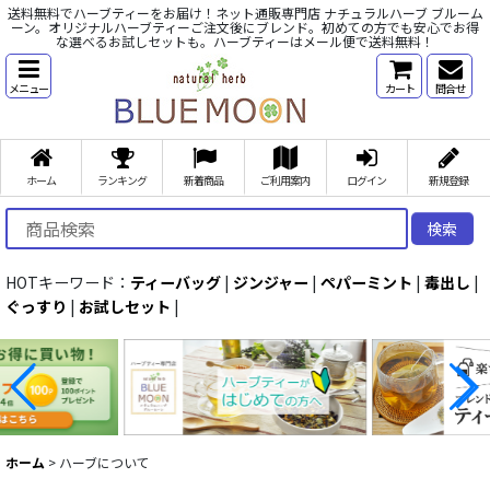
送料無料でハーブティーをお届け！ネット通販専門店 ナチュラルハーブ ブルーム
ーン。オリジナルハーブティーご注文後にブレンド。初めての方でも安心でお得
な選べるお試しセットも。ハーブティーはメール便で送料無料！
メニュー
カート
問合せ
ホーム
ランキング
新着商品
ご利用案内
ログイン
新規登録
検索
HOTキーワード：
ティーバッグ
|
ジンジャー
|
ペパーミント
|
毒出し
|
ぐっすり
|
お試しセット
|
ホーム
>
ハーブについて