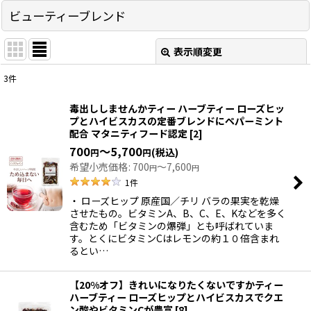
ビューティーブレンド
表示順変更
閉じる
3
件
表示数
:
毒出ししませんかティー ハーブティー ローズヒッ
プとハイビスカスの定番ブレンドにペパーミント
並び順
:
配合 マタニティフード認定
[
2
]
700
～5,700
(税込)
円
円
希望小売価格
:
700
～7,600
絞り込む
円
円
1
件
・ ローズヒップ 原産国／チリ バラの果実を乾燥
させたもの。ビタミンA、B、C、E、Kなどを多く
含むため「ビタミンの爆弾」とも呼ばれていま
す。とくにビタミンCはレモンの約１０倍含まれ
るとい…
【20%オフ】きれいになりたくないですかティー
ハーブティー ローズヒップとハイビスカスでクエ
ン酸やビタミンCが豊富
[
8
]