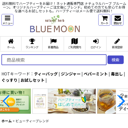
送料無料でハーブティーをお届け！ネット通販専門店 ナチュラルハーブ ブルーム
ーン。オリジナルハーブティーご注文後にブレンド。初めての方でも安心でお得
な選べるお試しセットも。ハーブティーはメール便で送料無料！
メニュー
カート
問合せ
ホーム
ランキング
新着商品
ご利用案内
ログイン
新規登録
検索
HOTキーワード：
ティーバッグ
|
ジンジャー
|
ペパーミント
|
毒出し
|
ぐっすり
|
お試しセット
|
ホーム
>
ビューティーブレンド