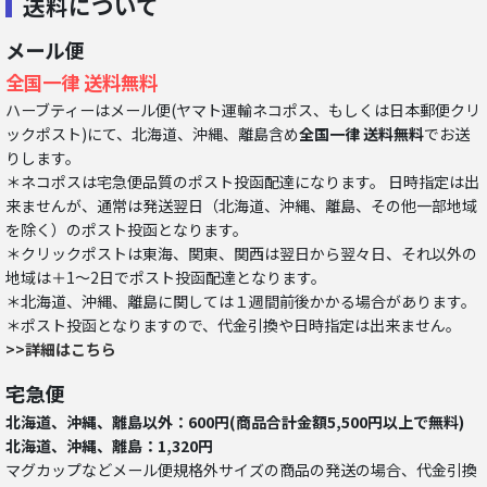
送料について
メール便
全国一律 送料無料
ハーブティーはメール便(ヤマト運輸ネコポス、もしくは日本郵便クリ
ックポスト)にて、北海道、沖縄、離島含め
全国一律 送料無料
でお送
りします。
＊ネコポスは宅急便品質のポスト投函配達になります。 日時指定は出
来ませんが、通常は発送翌日（北海道、沖縄、離島、その他一部地域
を除く）のポスト投函となります。
＊クリックポストは東海、関東、関西は翌日から翌々日、それ以外の
地域は＋1～2日でポスト投函配達となります。
＊北海道、沖縄、離島に関しては１週間前後かかる場合があります。
＊ポスト投函となりますので、代金引換や日時指定は出来ません。
>>詳細はこちら
宅急便
北海道、沖縄、離島以外：600円(商品合計金額5,500円以上で無料)
北海道、沖縄、離島：1,320円
マグカップなどメール便規格外サイズの商品の発送の場合、代金引換