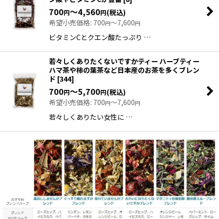
700
～4,560
(税込)
円
円
希望小売価格
:
700
～7,600
円
円
ビタミンCとクエン酸たっぷり …
若々しくありたくないですかティー ハーブティー
ハマ茶や柿の葉茶など日本産のお茶を多くブレン
ド
[
344
]
700
～5,700
(税込)
円
円
希望小売価格
:
700
～7,600
円
円
若々しくありたい女性に …