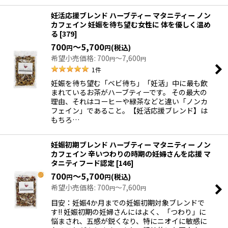
妊活応援ブレンド ハーブティー マタニティー ノン
カフェイン 妊娠を待ち望む女性に 体を優しく温め
る
[
379
]
700
～5,700
(税込)
円
円
希望小売価格
:
700
～7,600
円
円
1
件
妊娠を待ち望む「ベビ待ち」「妊活」中に最も飲
まれているお茶がハーブティーです。 その最大の
理由、それはコーヒーや緑茶などと違い「ノンカ
フェイン」であること。【妊活応援ブレンド】は
もちろ…
妊娠初期ブレンド ハーブティー マタニティー ノン
カフェイン 辛いつわりの時期の妊婦さんを応援 マ
タニティフード認定
[
146
]
700
～5,700
(税込)
円
円
希望小売価格
:
700
～7,600
円
円
目安：妊娠4か月までの妊娠初期対象ブレンドで
す!! 妊娠初期の妊婦さんにはよく、「つわり」に
悩まされ、五感が鋭くなり、特にニオイに敏感に