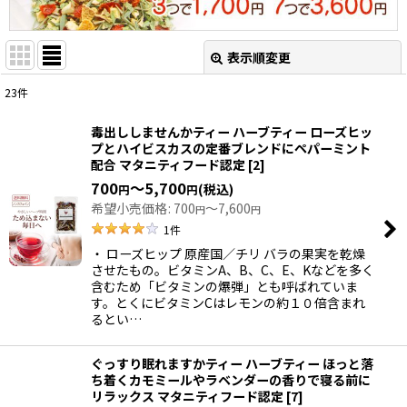
表示順変更
閉じる
23
件
表示数
:
毒出ししませんかティー ハーブティー ローズヒッ
プとハイビスカスの定番ブレンドにペパーミント
並び順
:
配合 マタニティフード認定
[
2
]
700
～5,700
(税込)
円
円
希望小売価格
:
700
～7,600
絞り込む
円
円
1
件
・ ローズヒップ 原産国／チリ バラの果実を乾燥
させたもの。ビタミンA、B、C、E、Kなどを多く
含むため「ビタミンの爆弾」とも呼ばれていま
す。とくにビタミンCはレモンの約１０倍含まれ
るとい…
ぐっすり眠れますかティー ハーブティー ほっと落
ち着くカモミールやラベンダーの香りで寝る前に
リラックス マタニティフード認定
[
7
]