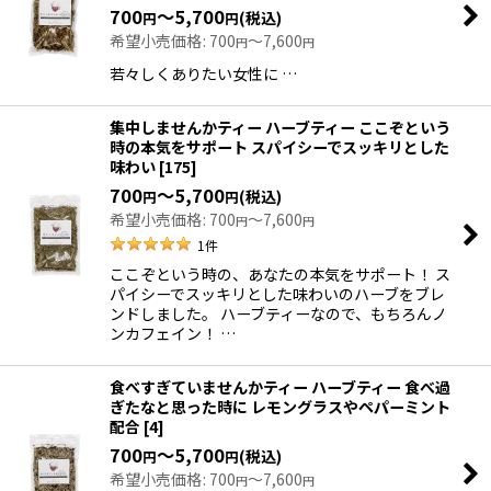
700
～5,700
(税込)
円
円
希望小売価格
:
700
～7,600
円
円
若々しくありたい女性に …
集中しませんかティー ハーブティー ここぞという
時の本気をサポート スパイシーでスッキリとした
味わい
[
175
]
700
～5,700
(税込)
円
円
希望小売価格
:
700
～7,600
円
円
1
件
ここぞという時の、あなたの本気をサポート！ ス
パイシーでスッキリとした味わいのハーブをブレ
ンドしました。 ハーブティーなので、もちろんノ
ンカフェイン！ …
食べすぎていませんかティー ハーブティー 食べ過
ぎたなと思った時に レモングラスやペパーミント
配合
[
4
]
700
～5,700
(税込)
円
円
希望小売価格
:
700
～7,600
円
円