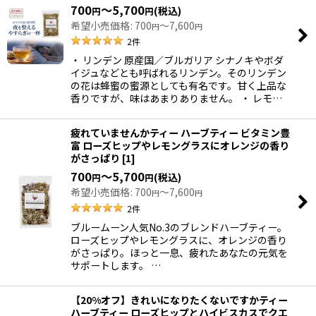
700
～5,700
(税込)
円
円
希望小売価格
:
700
～7,600
円
円
2
件
・ リンデン 原産国／ブルガリア シナノキやボダ
イジュなどとも呼ばれるリンデン。そのリンデン
の花は蜂蜜の蜜源としても有名です。甘く上品な
香りですが、味はあまりありません。 ・ レモ…
疲れていませんかティー ハーブティー ビタミン豊
富 ローズヒップやレモングラスにオレンジの香り
がさっぱり
[
1
]
700
～5,700
(税込)
円
円
希望小売価格
:
700
～7,600
円
円
2
件
ブルームーン人気No.3のブレンドハーブティー。
ローズヒップやレモングラスに、オレンジの香り
がさっぱり。ほっと一息、疲れたあなたの元気を
サポートします。 …
【20%オフ】きれいになりたくないですかティー
ハーブティー ローズヒップとハイビスカスでクエ