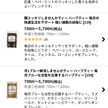
応援！ペパーミントのスッキリした香りも気持ち
よいブレンドです。 …
腸スッキリしませんかティー ハーブティー 毎日の
快適生活をサポート 軽い運動の前後に
[
139
]
700
～5,700
(税込)
円
円
希望小売価格
:
700
～7,600
円
円
1
件
毎日のスッキリ＆ドッサリをサポート。軽い運動
の前後にどうぞ！ ペパーミント、ローズヒップ、
タイム、フェンネル、ローズレッドをブレンドし
ました。 …
月1ブルー解消しませんかティー ハーブティー 毎
月ブルーな女性を応援するハーブティー
[
158
]
700
～5,700
(税込)
円
円
希望小売価格
:
700
～7,600
円
円
毎月ブルーな女性を応援するハーブティー。ラズ
ベリーリーフ、カモミールジャーマン、マリーゴ
ールド、セントジョーンズワート、ダンデリオン
をブレンド。 ・ …