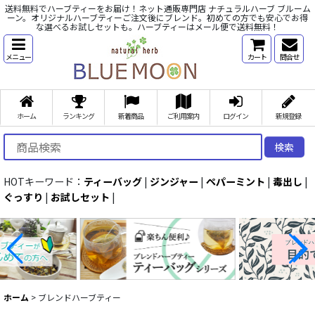
送料無料でハーブティーをお届け！ネット通販専門店 ナチュラルハーブ ブルーム
ーン。オリジナルハーブティーご注文後にブレンド。初めての方でも安心でお得
な選べるお試しセットも。ハーブティーはメール便で送料無料！
メニュー
カート
問合せ
ホーム
ランキング
新着商品
ご利用案内
ログイン
新規登録
検索
HOTキーワード：
ティーバッグ
|
ジンジャー
|
ペパーミント
|
毒出し
|
ぐっすり
|
お試しセット
|
ホーム
>
ブレンドハーブティー