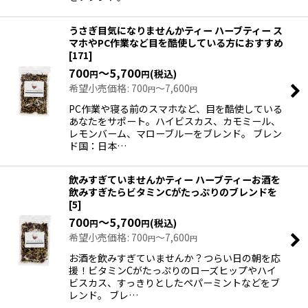
うさぎ目気になりませんかティー ハーブティー ス
マホやPC作業など目を酷使している方におすすめ
[
171
]
700
～5,700
(税込)
円
円
希望小売価格
:
700
～7,600
円
円
PC作業や寝る前のスマホなど、目を酷使している
あなたをサポート。ハイビスカス、カモミール、
レモンバーム、マローブルーをブレンド。 ブレン
ド国：日本…
飲みすぎていませんかティー ハーブティーお酒を
飲みすぎたらビタミンCがたっぷりのブレンドを
[
5
]
700
～5,700
(税込)
円
円
希望小売価格
:
700
～7,600
円
円
お酒を飲みすぎていませんか？つらい日の朝を応
援！ビタミンCがたっぷりのローズヒップやハイ
ビスカス、すっきりとしたペパーミントなどをブ
レンド。 ブレ…