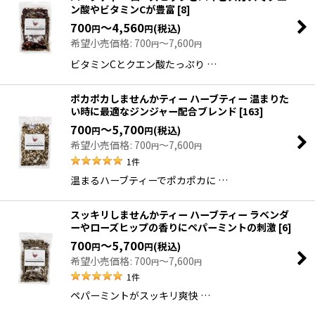
ン酸やビタミンCが豊富
[
8
]
700
～4,560
(税込)
円
円
希望小売価格
:
700
～7,600
円
円
ビタミンCとクエン酸たっぷり …
ポカポカしませんかティー ハーブティー 温まりた
い時に最適なジンジャー配合ブレンド
[
163
]
700
～5,700
(税込)
円
円
希望小売価格
:
700
～7,600
円
円
1
件
温まるハーブティーでポカポカに …
スッキリしませんかティー ハーブティー ラベンダ
ーやローズヒップの香りにペパーミントの刺激
[
6
]
700
～5,700
(税込)
円
円
希望小売価格
:
700
～7,600
円
円
1
件
ペパーミントがスッキリ爽快 …