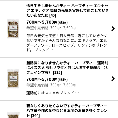
活き生きしませんかティー ハーブティー エキナセ
ア エキナケア 毎日の元気を実感して過ごしていき
たいあなたに
[
45
]
700
～5,700
(税込)
円
円
希望小売価格
:
700
～7,600
円
円
毎日の元気を実感！日々元気に過ごしていきたく
ないですか？そんなあなたに。エキナセア、エル
ダーフラワー、ローズヒップ、リンデンをブレン
ド。 ブレンド…
脂肪気になりませんかティー ハーブティー 運動前
にオススメ 飲むサラダと呼ばれるマテ茶配合 （カ
フェイン含有）
[
135
]
700
～5,700
(税込)
円
円
希望小売価格
:
700
～7,600
円
円
運動前にオススメのブレンド …
若々しくありたくないですかティー ハーブティー
ハマ茶や柿の葉茶など日本産のお茶を多くブレン
ド
[
344
]