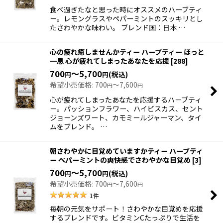
食べ過ぎたなと思った時にオススメのハーブティ
ー。レモングラスやペパーミントのスッキリとし
たさわやかな味わい。 ブレンド国：日本 …
心の疲れ癒しませんかティー ハーブティー ほっと
一息 心が疲れてしまったあなたを応援
[
288
]
700
～5,700
(税込)
円
円
希望小売価格
:
700
～7,600
円
円
心が疲れてしまったあなたを応援するハーブティ
ー。パッションフラワー、ハイビスカス、セント
ジョーンズワート、カモミールジャーマン、タイ
ムをブレンド。 …
朝さわやかに目覚めていますかティー ハーブティ
ー ペパーミントの爽快感でさわやかな目覚め
[
3
]
700
～5,700
(税込)
円
円
希望小売価格
:
700
～7,600
円
円
1
件
毎朝の元気をサポート！さわやかな目覚めを応援
するブレンドです。ビタミンCたっぷりで生活を