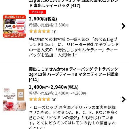
15g おためしパック×3つ ＋ 当店人気No.1ブレン
ド 毒出しティーバッグ
[
417
]
2,600
(税込)
円
希望小売価格
:
3,500
円
1
件
特に初めてのお客様に一番人気の 「選べる15gブ
レンド3つset」に、 リピーター続出で全ブレンド
中一番人気の 「毒出ししませんかティー」ティー
バッグを追加！ 人気No.1…
毒出ししませんかtea ティーバッグ テトラパック
2g×12包 ハーブティー TB マタニティフード認定
[
411
]
1,400
～2,940
(税込)
円
円
希望小売価格
:
1,400
～4,200
円
円
3
件
・ ローズヒップ 原産国／チリ バラの果実を乾燥
させたもの。ビタミンA、B、C、E、Kなどを多く
含むため「ビタミンの爆弾」とも呼ばれていま
す。とくにビタミンCはレモンの約１０倍含まれ
るとい…