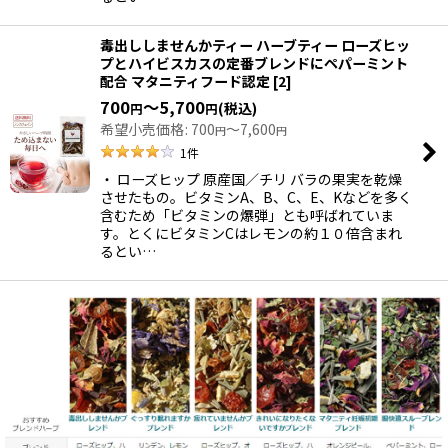
毒出ししませんかティー ハーブティー ローズヒッ
プとハイビスカスの定番ブレンドにペパーミント
配合 マタニティフード認定
[
2
]
700
～5,700
(税込)
円
円
希望小売価格
:
700
～7,600
円
円
1
件
・ ローズヒップ 原産国／チリ バラの果実を乾燥
させたもの。ビタミンA、B、C、E、Kなどを多く
含むため「ビタミンの爆弾」とも呼ばれていま
す。とくにビタミンCはレモンの約１０倍含まれ
るとい…