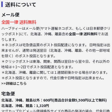
送料について
メール便
全国一律 送料無料
ハーブティーはメール便(ヤマト運輸ネコポス、もしくは日本郵便クリ
ックポスト)にて、北海道、沖縄、離島含め
全国一律 送料無料
でお送
りします。
＊ネコポスは宅急便品質のポスト投函配達になります。 日時指定は出
来ませんが、通常は発送翌日（北海道、沖縄、離島、その他一部地域
を除く）のポスト投函となります。
＊クリックポストは東海、関東、関西は翌日から翌々日、それ以外の
地域は＋1～2日でポスト投函配達となります。
＊北海道、沖縄、離島に関しては１週間前後かかる場合があります。
＊ポスト投函となりますので、代金引換や日時指定は出来ません。
>>詳細はこちら
宅急便
北海道、沖縄、離島以外：600円(商品合計金額5,500円以上で無料)
北海道、沖縄、離島：1,320円
マグカップなどメール便規格外サイズの商品の発送の場合、代金引換