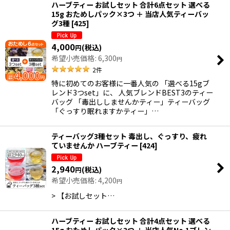
ハーブティー お試しセット 合計6点セット 選べる
15g おためしパック×3つ ＋ 当店人気ティーバッ
グ3種
[
425
]
4,000
(税込)
円
希望小売価格
:
6,300
円
2
件
特に初めてのお客様に一番人気の 「選べる15gブ
レンド3つset」に、 人気ブレンドBEST3のティー
バッグ 「毒出ししませんかティー」ティーバッグ
「ぐっすり眠れますかティー」…
ティーバッグ3種セット 毒出し、ぐっすり、疲れ
ていませんか ハーブティー
[
424
]
2,940
(税込)
円
希望小売価格
:
4,200
円
> 【お試しセット…
ハーブティー お試しセット 合計4点セット 選べる