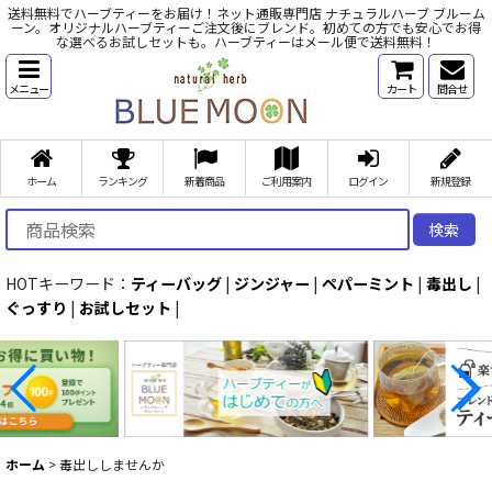
送料無料でハーブティーをお届け！ネット通販専門店 ナチュラルハーブ ブルーム
ーン。オリジナルハーブティーご注文後にブレンド。初めての方でも安心でお得
な選べるお試しセットも。ハーブティーはメール便で送料無料！
メニュー
カート
問合せ
ホーム
ランキング
新着商品
ご利用案内
ログイン
新規登録
検索
HOTキーワード：
ティーバッグ
|
ジンジャー
|
ペパーミント
|
毒出し
|
ぐっすり
|
お試しセット
|
ホーム
>
毒出ししませんか