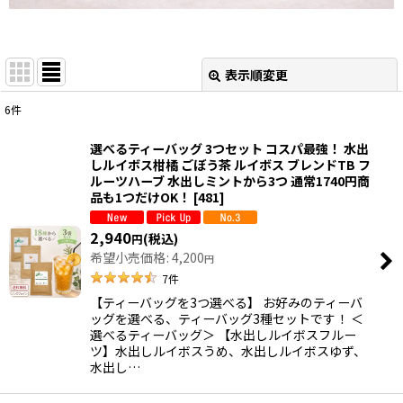
表示順変更
閉じる
6
件
表示数
:
選べるティーバッグ 3つセット コスパ最強！ 水出
しルイボス柑橘 ごぼう茶 ルイボス ブレンドTB フ
並び順
:
ルーツハーブ 水出しミントから3つ 通常1740円商
品も1つだけOK！
[
481
]
絞り込む
2,940
(税込)
円
希望小売価格
:
4,200
円
7
件
【ティーバッグを3つ選べる】 お好みのティーバ
ッグを選べる、ティーバッグ3種セットです！ ＜
選べるティーバッグ＞ 【水出しルイボスフルー
ツ】水出しルイボスうめ、水出しルイボスゆず、
水出し…