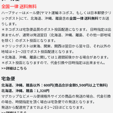
全国一律 送料無料
ハーブティーはメール便(ヤマト運輸ネコポス、もしくは日本郵便クリ
ックポスト)にて、北海道、沖縄、離島含め
全国一律 送料無料
でお送
りします。
＊ネコポスは宅急便品質のポスト投函配達になります。 日時指定は出
来ませんが、通常は発送翌日（北海道、沖縄、離島、その他一部地域
を除く）のポスト投函となります。
＊クリックポストは東海、関東、関西は翌日から翌々日、それ以外の
地域は＋1～2日でポスト投函配達となります。
＊北海道、沖縄、離島に関しては１週間前後かかる場合があります。
＊ポスト投函となりますので、代金引換や日時指定は出来ません。
>>詳細はこちら
宅急便
北海道、沖縄、離島以外：600円(商品合計金額5,500円以上で無料)
北海道、沖縄、離島：1,320円
マグカップなどメール便規格外サイズの商品の発送の場合、代金引換
の場合、時間指定を頂く場合は宅急便での発送となります。
発送から配達完了までおよそ1～2日ほどとなります。
>>詳細はこちら