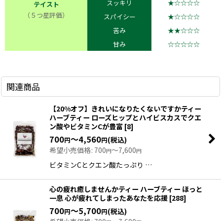
スッキリ
★☆☆☆☆
テイスト
（５つ星評価）
スパイシー
★☆☆☆☆
苦み
★★☆☆☆
甘み
☆☆☆☆☆
関連商品
【20%オフ】きれいになりたくないですかティー
ハーブティー ローズヒップとハイビスカスでクエ
ン酸やビタミンCが豊富
[
8
]
700
～4,560
(税込)
円
円
希望小売価格
:
700
～7,600
円
円
ビタミンCとクエン酸たっぷり …
心の疲れ癒しませんかティー ハーブティー ほっと
一息 心が疲れてしまったあなたを応援
[
288
]
700
～5,700
(税込)
円
円