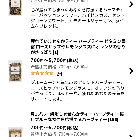
希望小売価格
:
700
～7,600
円
円
心が疲れてしまったあなたを応援するハーブティ
ー。パッションフラワー、ハイビスカス、セント
ジョーンズワート、カモミールジャーマン、タイ
ムをブレンド。 …
疲れていませんかティー ハーブティー ビタミン豊
富 ローズヒップやレモングラスにオレンジの香り
がさっぱり
[
1
]
700
～5,700
(税込)
円
円
希望小売価格
:
700
～7,600
円
円
2
件
ブルームーン人気No.3のブレンドハーブティー。
ローズヒップやレモングラスに、オレンジの香り
がさっぱり。ほっと一息、疲れたあなたの元気を
サポートします。 …
月1ブルー解消しませんかティー ハーブティー 毎
月ブルーな女性を応援するハーブティー
[
158
]
700
～5,700
(税込)
円
円
希望小売価格
:
700
～7,600
円
円