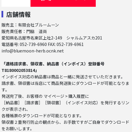
店舗情報
販売主：有限会社ブルームーン
販売責任者：門脇 道尚
愛知県名古屋市名東区上社2-149 シャルムアスカ201
電話番号: 052-739-6960 FAX: 052-739-6961
info@bluemoon-herb.ocnk.net
「適格請求書、領収書、納品書（インボイス）登録番号
T8180002053814」
インボイス対応の納品書は商品と一緒に発送させていただきます。
請求書、領収書は当店にて商品発送後にダウンロードが可能となりま
す。
発送完了後、お客様の マイページ > 購入履歴に
［納品書］［請求書］［領収書］（インボイス対応）を発行するリン
クが表示され、
各種帳票のダウンロードが可能となります。
領収書２重発行防止の観点から、お手数ですがご自身でダウンロード
をお願いします。