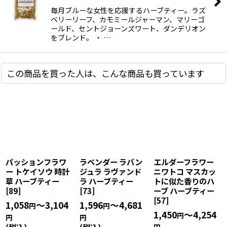
毎月ブルーな女性を応援するハーブティー。ラズ
ベリーリーフ、カモミールジャーマン、マリーゴ
ールド、セントジョーンズワート、ダンデリオン
をブレンド。 ・ …
この商品を買った人は、こんな商品も買っています
パッションフラワ
ラベンダー ラバン
エルダーフラワー
ー トケイソウ 時計
ジュラ ラヴァンド
ニワトコ マスカッ
草 ハーブティー
ラ ハーブティー
トに似た香りのハ
[
89
]
[
73
]
ーブ ハーブティー
[
57
]
1,058
～3,104
1,596
～4,681
円
円
1,450
～4,254
円
円
円
(税込)
(税込)
円