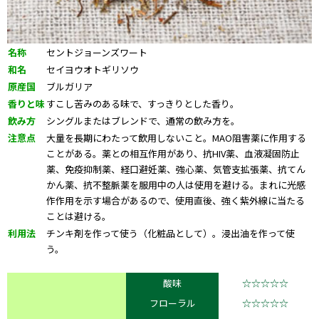
名称
セントジョーンズワート
和名
セイヨウオトギリソウ
原産国
ブルガリア
香りと味
すこし苦みのある味で、すっきりとした香り。
飲み方
シングルまたはブレンドで、通常の飲み方を。
注意点
大量を長期にわたって飲用しないこと。MAO阻害薬に作用する
ことがある。薬との相互作用があり、抗HIV薬、血液凝固防止
薬、免疫抑制薬、経口避妊薬、強心薬、気管支拡張薬、抗てん
かん薬、抗不整脈薬を服用中の人は使用を避ける。まれに光感
作作用を示す場合があるので、使用直後、強く紫外線に当たる
ことは避ける。
利用法
チンキ剤を作って使う（化粧品として）。浸出油を作って使
う。
酸味
☆☆☆☆☆
フローラル
☆☆☆☆☆