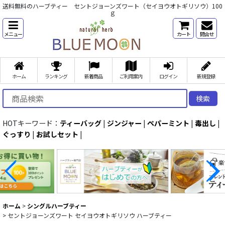
送料無料のハーブティー セントジョーンズワート（セイヨウオトギリソウ）100
ｇ
メニュー
カート
問合せ
ホーム
ランキング
新着商品
ご利用案内
ログイン
新規登録
検索
HOTキーワード：
ティーバッグ
|
ジンジャー
|
ペパーミント
|
毒出し
|
ぐっすり
|
お試しセット
|
ホーム
>
シングルハーブティー
>
セントジョーンズワート セイヨウオトギリソウ ハーブティー