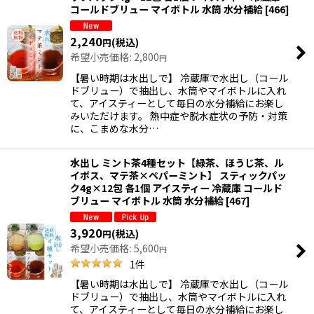
コールドブリュー マイボトル 水筒 水分補給
[
466
]
2,240
(税込)
円
希望小売価格
:
2,800
円
【暑い時期は水出しで】 冷蔵庫で水出し（コール
ドブリュー）で抽出し、水筒やマイボトルに入れ
て、アイスティーとして毎日の水分補給にお楽し
みいただけます。 熱中症や脱水症状の予防・対策
に、こまめな水分…
水出し ミント茶4種セット【緑茶、ほうじ茶、ル
イボス、マテ茶×ペパーミント】 スティックパッ
ク4g×12包 各1個 アイスティー 冷蔵庫 コールド
ブリュー マイボトル 水筒 水分補給
[
467
]
3,920
(税込)
円
希望小売価格
:
5,600
円
1
件
【暑い時期は水出しで】 冷蔵庫で水出し（コール
ドブリュー）で抽出し、水筒やマイボトルに入れ
て、アイスティーとして毎日の水分補給にお楽し