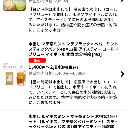
希望小売価格
:
2,800
円
【暑い時期は水出しで】 冷蔵庫で水出し（コール
ドブリュー）で抽出し、水筒やマイボトルに入れ
て、アイスティーとして毎日の水分補給にお楽し
みいただけます。 熱中症や脱水症状の予防・対策
に、こまめな水分…
水出し マテ茶ミント マテブラック×ペパーミント
スティックパック4g×12包 アイスティー コールド
ブリュー マイボトル 水筒 水分補給
[
463
]
1,400
～2,940
(税込)
円
円
希望小売価格
:
1,400
～4,200
円
円
【暑い時期は水出しで】 冷蔵庫で水出し（コール
ドブリュー）で抽出し、水筒やマイボトルに入れ
て、アイスティーとして毎日の水分補給にお楽し
みいただけます。 熱中症や脱水症状の予防・対策
に、こまめな水分…
水出し ルイボスミント マテ茶ミント お得な2個セ
ット 【ルイボス、マテ茶×ペパーミント】 スティ
ックパック4g×12包 各1個 アイスティー 冷蔵庫