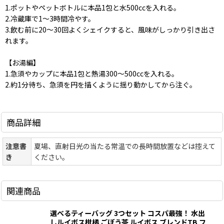
1.ポットやペットボトルに本品1包と水500ccを入れる。
2.冷蔵庫で1〜3時間冷やす。
3.飲む前に20〜30回よくシェイクすると、風味がしっかり引き出さ
れます。
【お湯編】
1.急須やカップに本品1包と熱湯300〜500ccを入れる。
2.約1分待ち、急須を円を描くように揺り動かしてから注ぐ。
商品詳細
注意書
夏場、直射日光の当たる常温での長時間放置などは控えて
き
ください。
関連商品
選べるティーバッグ 3つセット コスパ最強！ 水出
しルイボス柑橘 ごぼう茶 ルイボス ブレンドTB フ