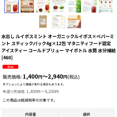
水出し ルイボスミント オーガニックルイボス×ペパーミ
ント スティックパック4g×12包 マタニティフード認定
アイスティー コールドブリュー マイボトル 水筒 水分補給
[
460
]
1,400
～2,940
販売価格
:
(税込)
円
円
オプションにより価格が変わる場合もあります。
1,400
～4,200
希望小売価格
:
円
円
この商品は軽減税率の対象です。
内容量
選択