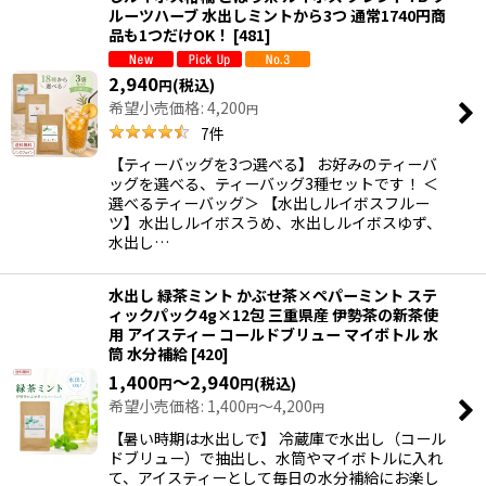
ルーツハーブ 水出しミントから3つ 通常1740円商
品も1つだけOK！
[
481
]
2,940
(税込)
円
希望小売価格
:
4,200
円
7
件
【ティーバッグを3つ選べる】 お好みのティーバ
ッグを選べる、ティーバッグ3種セットです！ ＜
選べるティーバッグ＞ 【水出しルイボスフルー
ツ】水出しルイボスうめ、水出しルイボスゆず、
水出し…
水出し 緑茶ミント かぶせ茶×ペパーミント ステ
ィックパック4g×12包 三重県産 伊勢茶の新茶使
用 アイスティー コールドブリュー マイボトル 水
筒 水分補給
[
420
]
1,400
～2,940
(税込)
円
円
希望小売価格
:
1,400
～4,200
円
円
【暑い時期は水出しで】 冷蔵庫で水出し（コール
ドブリュー）で抽出し、水筒やマイボトルに入れ
て、アイスティーとして毎日の水分補給にお楽し