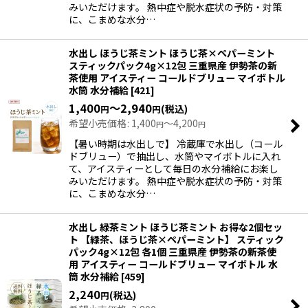
みいただけます。 熱中症や脱水症状の予防・対策
に、こまめな水分…
水出し ほうじ茶ミント ほうじ茶×ペパーミント
スティックパック4g×12包 三重県産 伊勢茶の新
茶使用 アイスティー コールドブリュー マイボトル
水筒 水分補給
[
421
]
1,400
～2,940
(税込)
円
円
希望小売価格
:
1,400
～4,200
円
円
【暑い時期は水出しで】 冷蔵庫で水出し（コール
ドブリュー）で抽出し、水筒やマイボトルに入れ
て、アイスティーとして毎日の水分補給にお楽し
みいただけます。 熱中症や脱水症状の予防・対策
に、こまめな水分…
水出し 緑茶ミント ほうじ茶ミント お得な2個セッ
ト 【緑茶、ほうじ茶×ペパーミント】 スティック
パック4g×12包 各1個 三重県産 伊勢茶の新茶使
用 アイスティー コールドブリュー マイボトル 水
筒 水分補給
[
459
]
2,240
(税込)
円