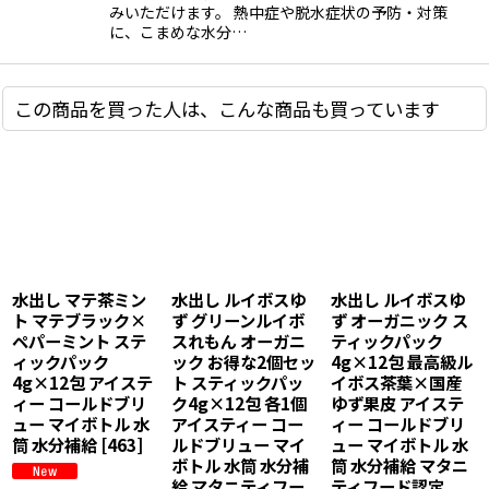
みいただけます。 熱中症や脱水症状の予防・対策
に、こまめな水分…
この商品を買った人は、こんな商品も買っています
水出し ほうじ茶ミ
水出し ルイボスミ
水出し ミント茶4種
ント ほうじ茶×ペ
ント マテ茶ミント
セット【緑茶、ほ
パーミント スティ
お得な2個セット
うじ茶、ルイボ
ックパック4g×12
【ルイボス、マテ
ス、マテ茶×ペパ
包 三重県産 伊勢茶
茶×ペパーミン
ーミント】 スティ
の新茶使用 アイス
ト】 スティックパ
ックパック4g×12
ティー コールドブ
ック4g×12包 各1
包 各1個 アイスティ
リュー マイボトル
個 アイスティー 冷
ー 冷蔵庫 コールド
水筒 水分補給
蔵庫 コールドブリ
ブリュー マイボト
[
421
]
ュー マイボトル 水
ル 水筒 水分補給