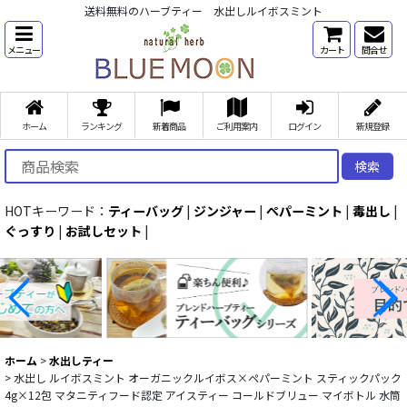
送料無料のハーブティー 水出しルイボスミント
メニュー
カート
問合せ
ホーム
ランキング
新着商品
ご利用案内
ログイン
新規登録
検索
HOTキーワード：
ティーバッグ
|
ジンジャー
|
ペパーミント
|
毒出し
|
ぐっすり
|
お試しセット
|
ホーム
>
水出しティー
>
水出し ルイボスミント オーガニックルイボス×ペパーミント スティックパック
4g×12包 マタニティフード認定 アイスティー コールドブリュー マイボトル 水筒