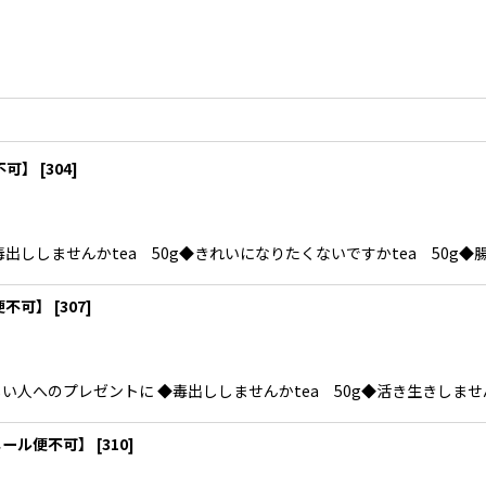
不可】
[
304
]
しませんかtea 50g◆きれいになりたくないですかtea 50g◆腸すっ
便不可】
[
307
]
へのプレゼントに ◆毒出ししませんかtea 50g◆活き生きしませんかt
メール便不可】
[
310
]