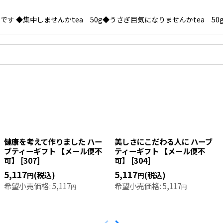
◆集中しませんかtea 50g◆うさぎ目気になりませんかtea 50g◆疲
健康を考えて作りました ハー
美しさにこだわる人に ハーブ
ブティーギフト 【メール便不
ティーギフト 【メール便不
可】
[
307
]
可】
[
304
]
5,117
5,117
(税込)
(税込)
円
円
希望小売価格
:
5,117
希望小売価格
:
5,117
円
円