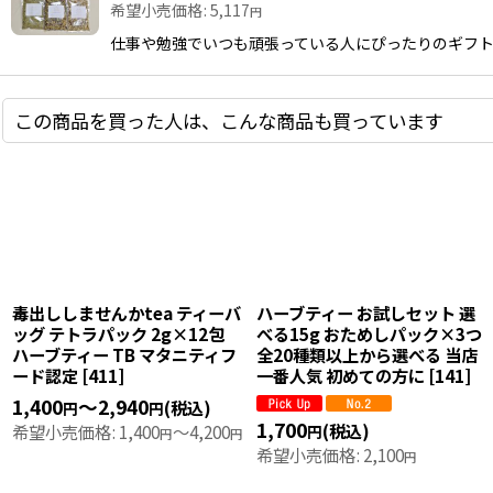
希望小売価格
:
5,117
円
仕事や勉強でいつも頑張っている人にぴったりのギフトです 
この商品を買った人は、こんな商品も買っています
毒出ししませんかtea ティーバ
ハーブティー お試しセット 選
ッグ テトラパック 2g×12包
べる15g おためしパック×3つ
ハーブティー TB マタニティフ
全20種類以上から選べる 当店
ード認定
[
411
]
一番人気 初めての方に
[
141
]
1,400
～2,940
(税込)
円
円
1,700
(税込)
希望小売価格
:
1,400
～4,200
円
円
円
希望小売価格
:
2,100
円