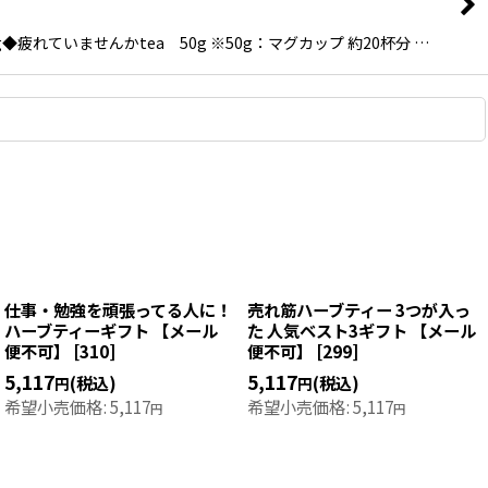
れていませんかtea 50g ※50g：マグカップ 約20杯分 …
仕事・勉強を頑張ってる人に！
売れ筋ハーブティー 3つが入っ
ハーブティーギフト 【メール
た 人気ベスト3ギフト 【メール
便不可】
[
310
]
便不可】
[
299
]
5,117
5,117
(税込)
(税込)
円
円
希望小売価格
:
5,117
希望小売価格
:
5,117
円
円