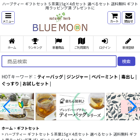
ハーブティー ギフトセット S 茶葉15g×4点セット 選べるセット 送料無料 ギフト
用ラッピング済 プレゼントに
メニュー
カート
問合せ
ホーム
ランキング
新着商品
ご利用案内
ログイン
新規登録
検索
HOTキーワード：
ティーバッグ
|
ジンジャー
|
ペパーミント
|
毒出し
|
ぐっすり
|
お試しセット
|
ホーム
>
ギフトセット
>
ハーブティー ギフトセット S 茶葉15g×4点セット 選べるセット 送料無料 ギフ
ト用ラッピング済 プレゼントに ポイントおトク