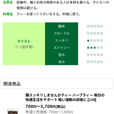
注意点
妊娠中、婦人科系の疾患のある人は多用を避ける。子どもへの
使用は避ける。
利用法
ティーを使ってうがいをする。料理に使う。
酸味
☆☆☆☆☆
フローラル
☆☆☆☆☆
スッキリ
★☆☆☆☆
テイスト
（５つ星評価）
スパイシー
★★★☆☆
苦み
☆☆☆☆☆
甘み
☆☆☆☆☆
関連商品
腸スッキリしませんかティー ハーブティー 毎日の
快適生活をサポート 軽い運動の前後に
[
139
]
700
～5,700
(税込)
円
円
希望小売価格
:
700
～7,600
円
円