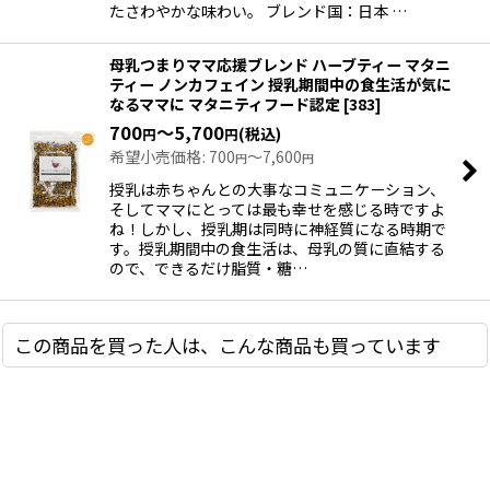
たさわやかな味わい。 ブレンド国：日本 …
母乳つまりママ応援ブレンド ハーブティー マタニ
ティー ノンカフェイン 授乳期間中の食生活が気に
なるママに マタニティフード認定
[
383
]
700
～5,700
(税込)
円
円
希望小売価格
:
700
～7,600
円
円
授乳は赤ちゃんとの大事なコミュニケーション、
そしてママにとっては最も幸せを感じる時ですよ
ね！しかし、授乳期は同時に神経質になる時期で
す。授乳期間中の食生活は、母乳の質に直結する
ので、できるだけ脂質・糖…
この商品を買った人は、こんな商品も買っています