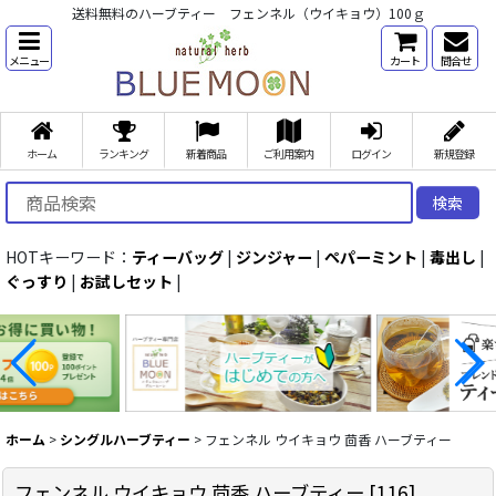
送料無料のハーブティー フェンネル（ウイキョウ）100ｇ
メニュー
カート
問合せ
ホーム
ランキング
新着商品
ご利用案内
ログイン
新規登録
検索
HOTキーワード：
ティーバッグ
|
ジンジャー
|
ペパーミント
|
毒出し
|
ぐっすり
|
お試しセット
|
ホーム
>
シングルハーブティー
>
フェンネル ウイキョウ 茴香 ハーブティー
フェンネル ウイキョウ 茴香 ハーブティー
[
116
]