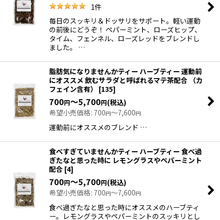
1
件
毎日のスッキリ＆ドッサリをサポート。軽い運動
の前後にどうぞ！ ペパーミント、ローズヒップ、
タイム、フェンネル、ローズレッドをブレンドし
ました。 …
脂肪気になりませんかティー ハーブティー 運動前
にオススメ 飲むサラダと呼ばれるマテ茶配合 （カ
フェイン含有）
[
135
]
700
～5,700
(税込)
円
円
希望小売価格
:
700
～7,600
円
円
運動前にオススメのブレンド …
食べすぎていませんかティー ハーブティー 食べ過
ぎたなと思った時に レモングラスやペパーミント
配合
[
4
]
700
～5,700
(税込)
円
円
希望小売価格
:
700
～7,600
円
円
食べ過ぎたなと思った時にオススメのハーブティ
ー。レモングラスやペパーミントのスッキリとし