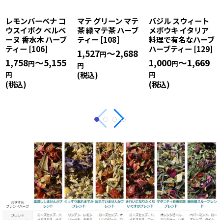
レモンバーベナ コ
マテ グリーン マテ
バジル スウィート
ウスイボク ベルベ
茶 緑マテ茶 ハーブ
メボウキ イタリア
ーヌ 香水木 ハーブ
ティー
[
108
]
料理で有名なハーブ
ティー
[
106
]
ハーブティー
[
129
]
1,527
～2,688
円
1,758
～5,155
1,000
～1,669
円
円
円
(税込)
円
円
(税込)
(税込)