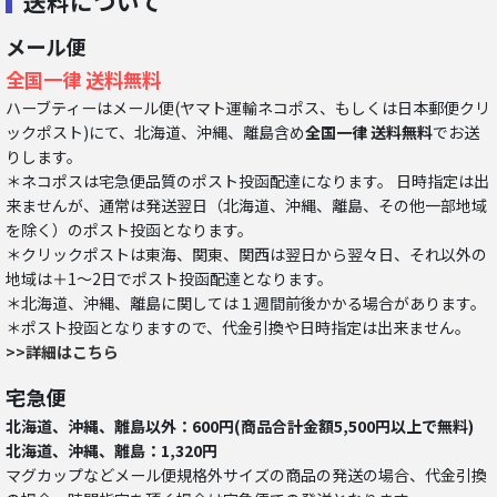
送料について
メール便
全国一律 送料無料
ハーブティーはメール便(ヤマト運輸ネコポス、もしくは日本郵便クリ
ックポスト)にて、北海道、沖縄、離島含め
全国一律 送料無料
でお送
りします。
＊ネコポスは宅急便品質のポスト投函配達になります。 日時指定は出
来ませんが、通常は発送翌日（北海道、沖縄、離島、その他一部地域
を除く）のポスト投函となります。
＊クリックポストは東海、関東、関西は翌日から翌々日、それ以外の
地域は＋1～2日でポスト投函配達となります。
＊北海道、沖縄、離島に関しては１週間前後かかる場合があります。
＊ポスト投函となりますので、代金引換や日時指定は出来ません。
>>詳細はこちら
宅急便
北海道、沖縄、離島以外：600円(商品合計金額5,500円以上で無料)
北海道、沖縄、離島：1,320円
マグカップなどメール便規格外サイズの商品の発送の場合、代金引換