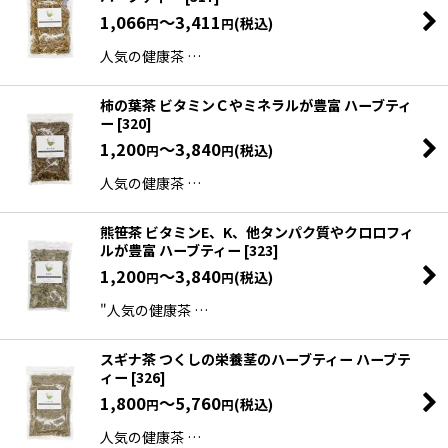
1,066
～3,411
(税込)
円
円
人気の健康茶 …
柿の葉茶 ビタミンＣやミネラルが豊富 ハーブティ
ー
[
320
]
1,200
～3,840
(税込)
円
円
人気の健康茶 …
熊笹茶 ビタミンE、K、他タンパク質やクロロフィ
ルが豊富 ハーブティー
[
323
]
1,200
～3,840
(税込)
円
円
"人気の健康茶 …
スギナ茶 つくしの栄養茎のハーブティー ハーブテ
ィー
[
326
]
1,800
～5,760
(税込)
円
円
人気の健康茶 …