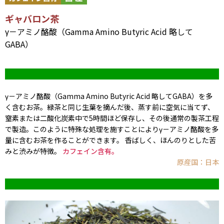
ギャバロン茶
γ－アミノ酪酸（Gamma Amino Butyric Acid 略して
GABA）
γ－アミノ酪酸（Gamma Amino Butyric Acid 略してGABA）を多
く含むお茶。緑茶と同じ生葉を摘んだ後、蒸す前に空気に当てず、
窒素または二酸化炭素中で5時間ほど保存し、その後通常の製茶工程
で製造。このように特殊な処理を施すことによりγ－アミノ酪酸を多
量に含むお茶を作ることができます。 香ばしく、ほんのりとした苦
みと渋みが特徴。
カフェイン含有。
原産国：日本