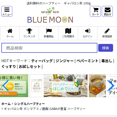
送料無料のハーブティー ギャバロン茶 100g
メニュー
カート
問合せ
ホーム
ランキング
新着商品
ご利用案内
ログイン
新規登録
検索
HOTキーワード：
ティーバッグ
|
ジンジャー
|
ペパーミント
|
毒出し
|
ぐっすり
|
お試しセット
|
ホーム
>
シングルハーブティー
>
ギャバロン茶 ガンマアミノ酪酸 GABAが豊富 ハーブティー