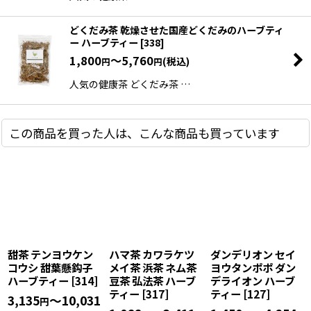
どくだみ茶 乾燥させた国産どくだみのハーブティ
ー ハーブティー
[
338
]
1,800
～5,760
(税込)
円
円
人気の健康茶 どくだみ茶 …
この商品を買った人は、こんな商品も買っています
甜茶 テンヨウケン
ハマ茶 カワラケツ
ダンデリオン セイ
コウシ 甜葉懸鈎子
メイ茶 浜茶 ネム茶
ヨウタンポポ ダン
ハーブティー
[
314
]
豆茶 弘法茶 ハーブ
デライオン ハーブ
ティー
[
317
]
ティー
[
127
]
3,135
～10,031
円