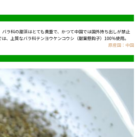
、バラ科の甜茶はとても貴重で、かつて中国では国外持ち出しが禁止
は、上質なバラ科テンヨウケンコウシ（甜葉懸鈎子）100％使用。
原産国：中国