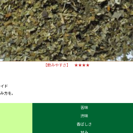
【飲みやすさ】 ★★★★
サイド
飲み方を。
苦味
渋味
香ばしさ
甘み