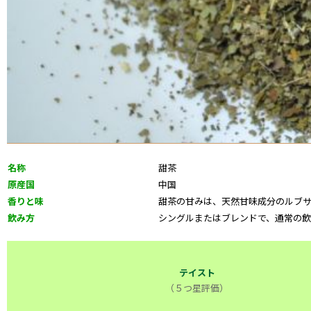
名称
甜茶
原産国
中国
香りと味
甜茶の甘みは、天然甘味成分のルブ
飲み方
シングルまたはブレンドで、通常の
テイスト
（５つ星評価）