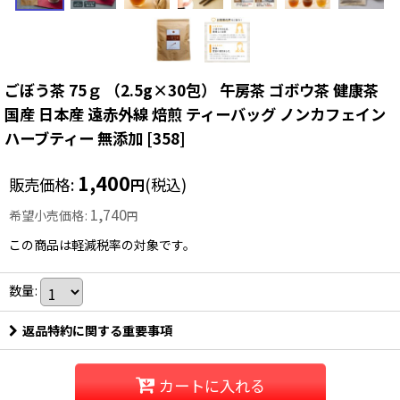
ごぼう茶 75ｇ （2.5g×30包） 午房茶 ゴボウ茶 健康茶
国産 日本産 遠赤外線 焙煎 ティーバッグ ノンカフェイン
ハーブティー 無添加
[
358
]
1,400
販売価格
:
(税込)
円
1,740
希望小売価格
:
円
この商品は軽減税率の対象です。
数量
:
返品特約に関する重要事項
カートに入れる