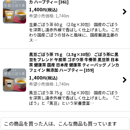
カ ハーブティー
[
361
]
1,400
(税込)
円
希望小売価格
:
1,740
円
生姜ごぼう茶 60ｇ （2.0g×30包） 国産のごぼう
を深蒸し遠赤外線で香ばしく仕上げました。 こだ
わり国産ごぼうの甘みと風味に、国産厳選生姜の
ス…
黒豆ごぼう茶 75ｇ （2.5g×30包） ごぼう茶に黒
豆をブレンド 午房茶 ゴボウ茶 牛蒡茶 黒豆茶 日本
茶 健康茶 国産 日本産 健康茶 ティーバッグ ノンカ
フェイン 無添加 ハーブティー
[
359
]
1,400
(税込)
円
希望小売価格
:
1,740
円
黒豆ごぼう茶 75ｇ （2.5g×30包） 国産のごぼう
を深蒸し遠赤外線で香ばしく仕上げました。 「ご
ぼう」と「黒豆」という栄養豊富…
この商品を買った人は、こんな商品も買っています