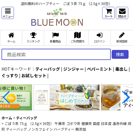
送料無料のハーブティー ごぼう茶 75ｇ （2.5g×30包）
メニュー
カート
問合せ
ホーム
ランキング
新着商品
ご利用案内
ログイン
新規登録
検索
HOTキーワード：
ティーバッグ
|
ジンジャー
|
ペパーミント
|
毒出し
|
ぐっすり
|
お試しセット
|
ホーム
>
ティーバッグ
>
ごぼう茶 75ｇ （2.5g×30包） 午房茶 ゴボウ茶 健康茶 国産 日本産 遠赤外線 焙
煎 ティーバッグ ノンカフェイン ハーブティー 無添加