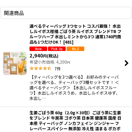
関連商品
選べるティーバッグ 3つセット コスパ最強！ 水出
しルイボス柑橘 ごぼう茶 ルイボス ブレンドTB フ
ルーツハーブ 水出しミントから3つ 通常1740円商
品も1つだけOK！
[
481
]
2,940
(税込)
円
希望小売価格
:
4,200
円
7
件
【ティーバッグを3つ選べる】 お好みのティーバ
ッグを選べる、ティーバッグ3種セットです！ ＜
選べるティーバッグ＞ 【水出しルイボスフルー
ツ】水出しルイボスうめ、水出しルイボスゆず、
水出し…
生姜ごぼう茶 60g（2.0g×30包）ごぼう茶に生姜
をブレンド 午房茶 ゴボウ茶 日本茶 健康茶 国産 日
本産 ティーバッグ ノンカフェイン ジンジャー フ
レーバー スパイシー 無添加 冷え性 温まる ポカポ