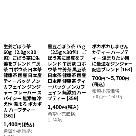
ポカしません
水出し ルイボスゆ
ルイボスティー グ
レッド
ィー ハーブテ
ず オーガニック ス
リーンルイボスうめ
リーン
 温まりたい時
ティックパック
水出し ハーブティ
ット 
適なジンジャー
4g×12包 最高級ル
ー 4g×12包 最高級
51包
ブレンド
[
163
]
イボス茶葉×国産
オーガニックルイ
茶葉使
ゆず果皮 アイステ
ボス茶葉× 紀州南
ック 
～5,700
円
円
ィー コールドブリ
高梅 梅干し スティ
機栽培
)
ュー マイボトル 水
ックパック サウナ
イン 
小売価格
:
筒 水分補給 マタニ
ドリンク 整う とと
スティ
～7,600
円
ティフード認定
のう サウナー コー
ブリュ
[
487
]
ルドブリュー マイ
ル 水筒
ボトル 水筒 水分補
タニテ
給 アイスティー マ
[
493
]
1,400
～2,940
円
タニティフード認定
円
[
494
]
2,480
(税込)