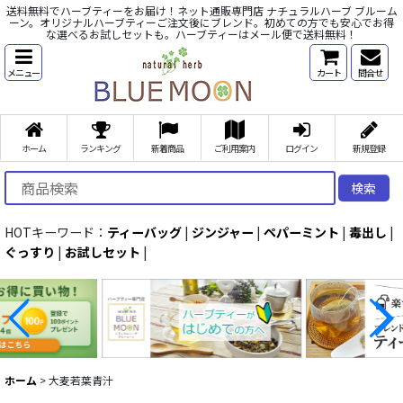
送料無料でハーブティーをお届け！ネット通販専門店 ナチュラルハーブ ブルーム
ーン。オリジナルハーブティーご注文後にブレンド。初めての方でも安心でお得
な選べるお試しセットも。ハーブティーはメール便で送料無料！
メニュー
カート
問合せ
ホーム
ランキング
新着商品
ご利用案内
ログイン
新規登録
検索
HOTキーワード：
ティーバッグ
|
ジンジャー
|
ペパーミント
|
毒出し
|
ぐっすり
|
お試しセット
|
ホーム
>
大麦若葉青汁