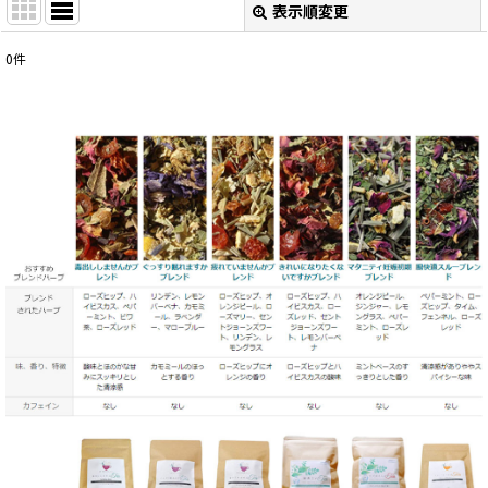
表示順変更
閉じる
0
件
表示数
:
並び順
:
絞り込む