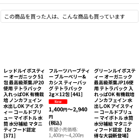
この商品を買った人は、こんな商品も買っています
水出し ルイボスゆ
ルイボスティー グ
水出し マテ茶ミン
ず オーガニック ス
リーンルイボスうめ
ト マテブラック×
ティックパック
水出し ハーブティ
ペパーミント ステ
4g×12包 最高級ル
ー 4g×12包 最高級
ィックパック
イボス茶葉×国産
オーガニックルイ
4g×12包 アイステ
ゆず果皮 アイステ
ボス茶葉× 紀州南
ィー コールドブリ
ィー コールドブリ
高梅 梅干し スティ
ュー マイボトル 水
ュー マイボトル 水
ックパック サウナ
筒 水分補給
[
463
]
筒 水分補給 マタニ
ドリンク 整う とと
ティフード認定
のう サウナー コー
1,400
～2,940
円
[
487
]
ルドブリュー マイ
円
ボトル 水筒 水分補