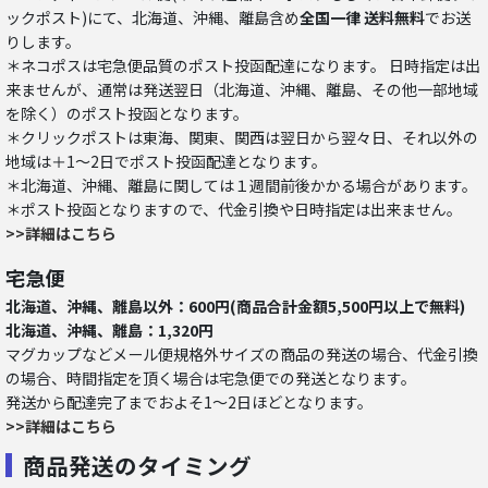
ックポスト)にて、北海道、沖縄、離島含め
全国一律 送料無料
でお送
りします。
＊ネコポスは宅急便品質のポスト投函配達になります。 日時指定は出
来ませんが、通常は発送翌日（北海道、沖縄、離島、その他一部地域
を除く）のポスト投函となります。
＊クリックポストは東海、関東、関西は翌日から翌々日、それ以外の
地域は＋1～2日でポスト投函配達となります。
＊北海道、沖縄、離島に関しては１週間前後かかる場合があります。
＊ポスト投函となりますので、代金引換や日時指定は出来ません。
>>詳細はこちら
宅急便
北海道、沖縄、離島以外：600円(商品合計金額5,500円以上で無料)
北海道、沖縄、離島：1,320円
マグカップなどメール便規格外サイズの商品の発送の場合、代金引換
の場合、時間指定を頂く場合は宅急便での発送となります。
発送から配達完了までおよそ1～2日ほどとなります。
>>詳細はこちら
商品発送のタイミング