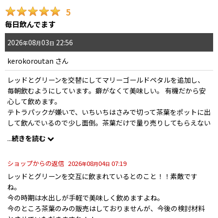
5
毎日飲んでます
2026
08
03
22:56
年
月
日
kerokoroutan
さん
レッドとグリーンを交替にしてマリーゴールドペタルを追加し、
毎朝飲むようにしています。癖がなくて美味しい。 有機だから安
心して飲めます。
テトラパックが嫌いで、いちいちはさみで切って茶葉をポットに出
して飲んでいるので少し面倒。茶葉だけで量り売りしてもらえない
かな？
...
続きを読む
注文したらいつも即日発送なので助かっています。
ショップからの返信
2026
08
04
07:19
年
月
日
レッドとグリーンを交互に飲まれているとのこと！！素敵です
ね。
今の時期は水出しが手軽で美味しく飲めますよね。
今のところ茶葉のみの販売はしておりませんが、今後の検討材料