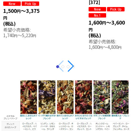
(税込)
給 アイスティー マ
1,400
～2,940
円
希望小売価格
:
タニティフード認定
円
1,400
～4,200
[
494
]
円
円
(税込)
希望小売価格
:
1,400
～2,940
円
1,400
～4,200
円
円
円
(税込)
希望小売価格
:
1,400
～4,200
円
円