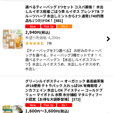
選べるティーバッグ 3つセット コスパ最強！ 水出
しルイボス柑橘 ごぼう茶 ルイボス ブレンドTB フ
ルーツハーブ 水出しミントから3つ 通常1740円商
品も1つだけOK！
[
481
]
2,940
(税込)
円
希望小売価格
:
4,200
円
7
件
【ティーバッグを3つ選べる】 お好みのティーバ
ッグを選べる、ティーバッグ3種セットです！ ＜
選べるティーバッグ＞ 【水出しルイボスフルー
ツ】水出しルイボスうめ、水出しルイボスゆず、
水出し…
グリーンルイボスティー オーガニック 最高級茶葉
JP16使用 テトラパック 入れっぱOK 有機栽培 ノ
ンカフェイン 水出しOK アイスティー コールドブ
リュー マイボトル 水筒 水分補給 マタニティフー
ド認定【お得な大袋新登場】
[
372
]
1,600
～3,600
(税込)
円
円