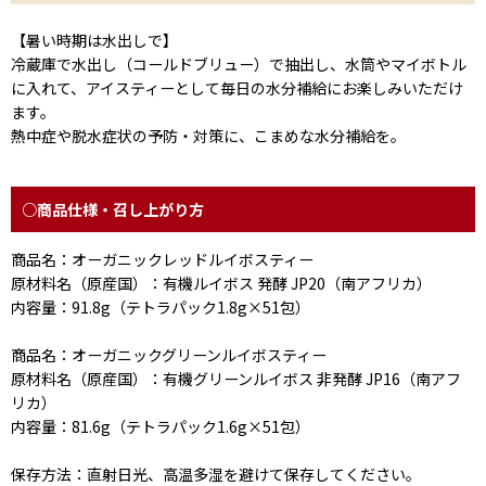
【暑い時期は水出しで】
冷蔵庫で水出し（コールドブリュー）で抽出し、水筒やマイボトル
に入れて、アイスティーとして毎日の水分補給にお楽しみいただけ
ます。
熱中症や脱水症状の予防・対策に、こまめな水分補給を。
○商品仕様・召し上がり方
商品名：オーガニックレッドルイボスティー
原材料名（原産国）：有機ルイボス 発酵 JP20（南アフリカ）
内容量：91.8g（テトラパック1.8g×51包）
商品名：オーガニックグリーンルイボスティー
原材料名（原産国）：有機グリーンルイボス 非発酵 JP16（南アフ
リカ）
内容量：81.6g（テトラパック1.6g×51包）
保存方法：直射日光、高温多湿を避けて保存してください。