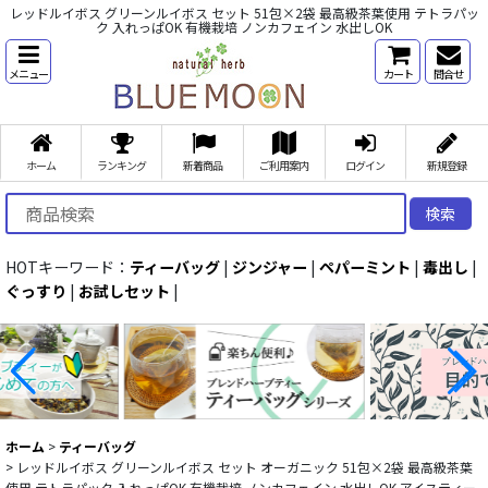
レッドルイボス グリーンルイボス セット 51包×2袋 最高級茶葉使用 テトラパッ
ク 入れっぱOK 有機栽培 ノンカフェイン 水出しOK
メニュー
カート
問合せ
ホーム
ランキング
新着商品
ご利用案内
ログイン
新規登録
検索
HOTキーワード：
ティーバッグ
|
ジンジャー
|
ペパーミント
|
毒出し
|
ぐっすり
|
お試しセット
|
ホーム
>
ティーバッグ
>
レッドルイボス グリーンルイボス セット オーガニック 51包×2袋 最高級茶葉
使用 テトラパック 入れっぱOK 有機栽培 ノンカフェイン 水出しOK アイスティー