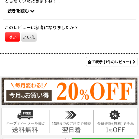
とさせていただきますね！！
今後ともよろしくお願いします。
...
続きを読む
暑い日が続きます、どうかご自愛ください。
このレビューは参考になりましたか？
ブルームーン門脇
はい
いいえ
全て表示
(1件のレビュー)