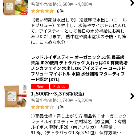
希望小売価格
:
1,600
～4,800
円
円
6
件
【暑い時期は水出しで】 冷蔵庫で水出し（コール
ドブリュー）で抽出し、水筒やマイボトルに入れ
て、アイスティーとして毎日の水分補給にお楽し
みいただけます。 熱中症や脱水症状の予防・対策
に、こまめな水分…
レッドルイボスティー オーガニック 51包 最高級
茶葉JP20使用 テトラパック 入れっぱOK 有機栽培
ノンカフェイン 水出しOK アイスティー コールド
ブリュー マイボトル 水筒 水分補給 マタニティフ
ード認定
[
371
]
1,500
～3,375
(税込)
円
円
希望小売価格
:
1,740
～5,220
円
円
1
件
○商品仕様・召し上がり方 商品名：オーガニック
レッドルイボスティー 原材料名（原産国）：有機
ルイボス 発酵 JP20（南アフリカ） 内容量：
91.8g（テトラパック1.8g×51包） 保存方法…