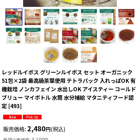
レッドルイボス グリーンルイボス セット オーガニック
51包×2袋 最高級茶葉使用 テトラパック 入れっぱOK 有
機栽培 ノンカフェイン 水出しOK アイスティー コールド
ブリュー マイボトル 水筒 水分補給 マタニティフード認
定
[
493
]
2,480
販売価格
:
(税込)
円
3,100
希望小売価格
:
円