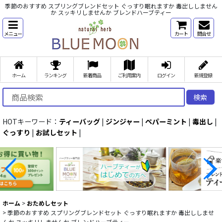
季節のおすすめ スプリングブレンドセット ぐっすり眠れますか 毒出ししません
か スッキリしませんか ブレンドハーブティー
メニュー
カート
問合せ
ホーム
ランキング
新着商品
ご利用案内
ログイン
新規登録
検索
HOTキーワード：
ティーバッグ
|
ジンジャー
|
ペパーミント
|
毒出し
|
ぐっすり
|
お試しセット
|
ホーム
>
おためしセット
>
季節のおすすめ スプリングブレンドセット ぐっすり眠れますか 毒出ししませ
んか スッキリしませんか ブレンドハーブティー