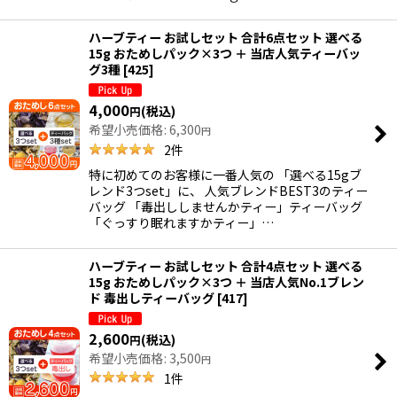
ハーブティー お試しセット 合計6点セット 選べる
15g おためしパック×3つ ＋ 当店人気ティーバッ
グ3種
[
425
]
4,000
(税込)
円
希望小売価格
:
6,300
円
2
件
特に初めてのお客様に一番人気の 「選べる15gブ
レンド3つset」に、 人気ブレンドBEST3のティー
バッグ 「毒出ししませんかティー」ティーバッグ
「ぐっすり眠れますかティー」…
ハーブティー お試しセット 合計4点セット 選べる
15g おためしパック×3つ ＋ 当店人気No.1ブレン
ド 毒出しティーバッグ
[
417
]
2,600
(税込)
円
希望小売価格
:
3,500
円
1
件