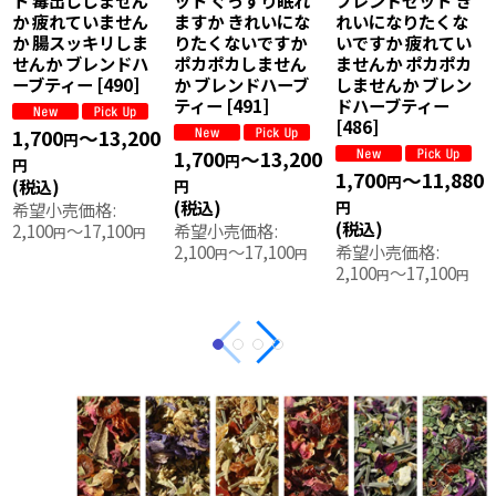
か 疲れていません
ますか きれいにな
れいになりたくな
か 腸スッキリしま
りたくないですか
いですか 疲れてい
せんか ブレンドハ
ポカポカしません
ませんか ポカポカ
ーブティー
[
490
]
か ブレンドハーブ
しませんか ブレン
ティー
[
491
]
ドハーブティー
[
486
]
1,700
～13,200
円
1,700
～13,200
円
円
1,700
～11,880
円
(税込)
円
(税込)
円
希望小売価格
:
(税込)
2,100
～17,100
希望小売価格
:
円
円
2,100
～17,100
希望小売価格
:
円
円
2,100
～17,100
円
円