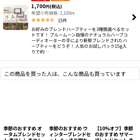
1,700
(税込)
円
希望小売価格
:
2,100
円
15
件
お好みのブレンドハーブティーを3種類選べるセッ
トです！ ブルームーン自慢のナチュラルハーブコ
ーディネーターの手により新鮮ブレンドされたハ
ーブティーをどうぞ！ 人気のお試しパック15g入
りで約…
この商品を買った人は、こんな商品も買っています
季節のおすすめ オ
季節のおすすめ ウ
【10%オフ】季節
ータムブレンドセッ
ィンターブレンドセ
のおすすめ サマー
ト 毒出ししません
ット ぐっすり眠れ
ブレンドセット き