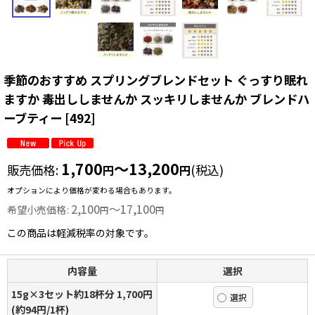
季節のおすすめ スプリングブレンドセット ぐっすり眠れ
ますか 毒出ししませんか スッキリしませんか ブレンドハ
ーブティー
[
492
]
1,700
～13,200
販売価格
:
(税込)
円
円
オプションにより価格が変わる場合もあります。
2,100
～17,100
希望小売価格
:
円
円
この商品は軽減税率の対象です。
内容量
選択
15g×3セット約18杯分 1,700円
(約94円/1杯)