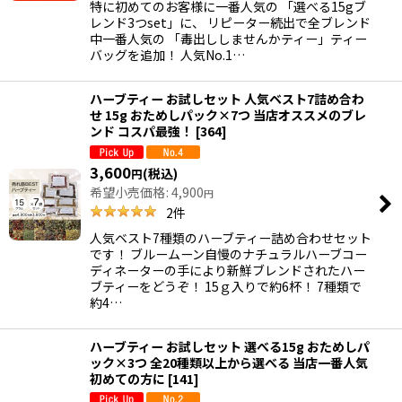
特に初めてのお客様に一番人気の 「選べる15gブ
レンド3つset」に、 リピーター続出で全ブレンド
中一番人気の 「毒出ししませんかティー」ティー
バッグを追加！ 人気No.1…
ハーブティー お試しセット 人気ベスト7詰め合わ
せ 15g おためしパック×7つ 当店オススメのブレ
ンド コスパ最強！
[
364
]
3,600
(税込)
円
希望小売価格
:
4,900
円
2
件
人気ベスト7種類のハーブティー詰め合わせセット
です！ ブルームーン自慢のナチュラルハーブコー
ディネーターの手により新鮮ブレンドされたハー
ブティーをどうぞ！ 15ｇ入りで約6杯！ 7種類で
約4…
ハーブティー お試しセット 選べる15g おためしパ
ック×3つ 全20種類以上から選べる 当店一番人気
初めての方に
[
141
]