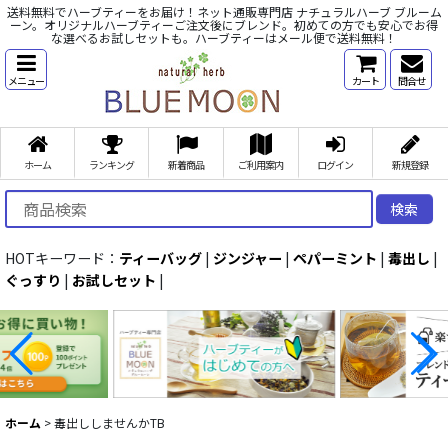
送料無料でハーブティーをお届け！ネット通販専門店 ナチュラルハーブ ブルーム
ーン。オリジナルハーブティーご注文後にブレンド。初めての方でも安心でお得
な選べるお試しセットも。ハーブティーはメール便で送料無料！
メニュー
カート
問合せ
ホーム
ランキング
新着商品
ご利用案内
ログイン
新規登録
検索
HOTキーワード：
ティーバッグ
|
ジンジャー
|
ペパーミント
|
毒出し
|
ぐっすり
|
お試しセット
|
ホーム
>
毒出ししませんかTB