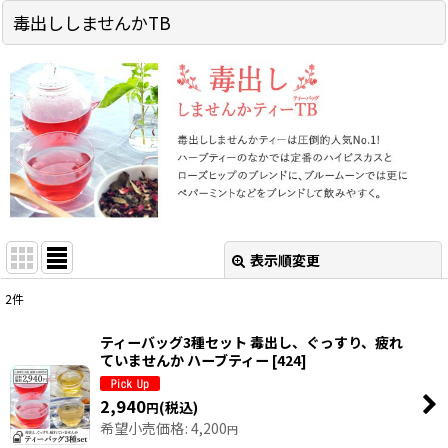
毒出ししませんかTB
表示順変更
閉じる
2
件
表示数
:
ティーバッグ3種セット 毒出し、ぐっすり、疲れ
ていませんか ハーブティー
[
424
]
並び順
:
2,940
(税込)
円
絞り込む
希望小売価格
:
4,200
円