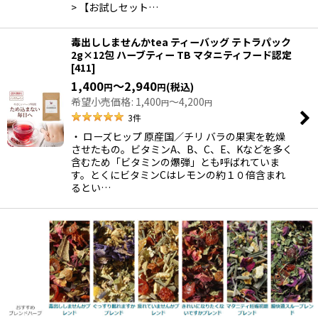
> 【お試しセット…
毒出ししませんかtea ティーバッグ テトラパック
2g×12包 ハーブティー TB マタニティフード認定
[
411
]
1,400
～2,940
(税込)
円
円
希望小売価格
:
1,400
～4,200
円
円
3
件
・ ローズヒップ 原産国／チリ バラの果実を乾燥
させたもの。ビタミンA、B、C、E、Kなどを多く
含むため「ビタミンの爆弾」とも呼ばれていま
す。とくにビタミンCはレモンの約１０倍含まれ
るとい…