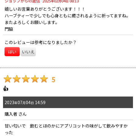
ショップからの返信
2025
02
04
08:13
年
月
日
嬉しいお言葉ありがとうございます！！！
ハーブティーで少しでも心身ともに癒されるように祈ってますね。
またよろしくお願いします。
門脇
このレビューは参考になりましたか？
はい
いいえ
5
👍
2023
07
04
14:59
年
月
日
購入者
さん
甘い匂いで 飲むとほのかにアプリコットの味がして飲みやすか
った